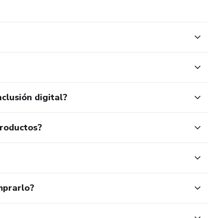
clusión digital?
productos?
mprarlo?