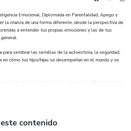
teligencia Emocional, Diplomada en Parentalidad, Apego y
er la crianza de una forma diferente, desde la perspectiva de
aprendas a entender tus propias emociones y las de tus
r general.
 para sembrar las semillas de la autoestima, la seguridad,
ia en cómo tus hijos/hijas se desempeñan en el mundo y se
 estrategias que uso como mamá ante los desafíos que se me
o que has dado.
 este contenido