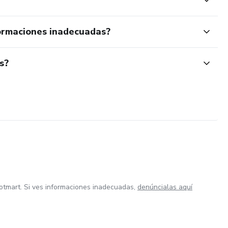
ormaciones inadecuadas?
s?
otmart. Si ves informaciones inadecuadas,
denúncialas aquí