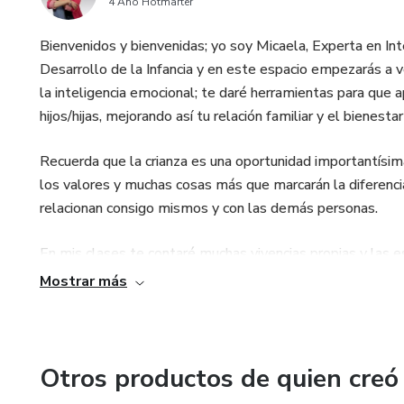
4 Año Hotmarter
Bienvenidos y bienvenidas; yo soy Micaela, Experta en In
Desarrollo de la Infancia y en este espacio empezarás a v
la inteligencia emocional; te daré herramientas para que 
hijos/hijas, mejorando así tu relación familiar y el bienesta
Recuerda que la crianza es una oportunidad importantísima
los valores y muchas cosas más que marcarán la diferenc
relacionan consigo mismos y con las demás personas.
En mis clases te contaré muchas vivencias propias y las
presentan en el día a día, porque yo vivo lo mismo que tú.
Mostrar más
Estoy encantada de acompañarte en este importante pas
Otros productos de quien creó