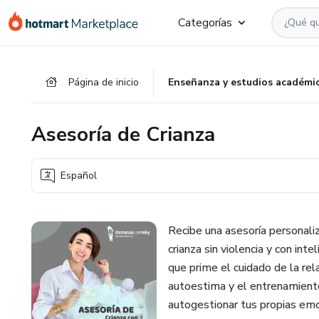
Ir
Ir
Ir
Categorías
al
a
al
contenido
la
pie
principal
página
de
Página de inicio
Enseñanza y estudios académi
de
página
pago
Asesoría de Crianza
Español
Recibe una asesoría personaliz
crianza sin violencia y con inte
que prime el cuidado de la rel
autoestima y el entrenamient
autogestionar tus propias emoc