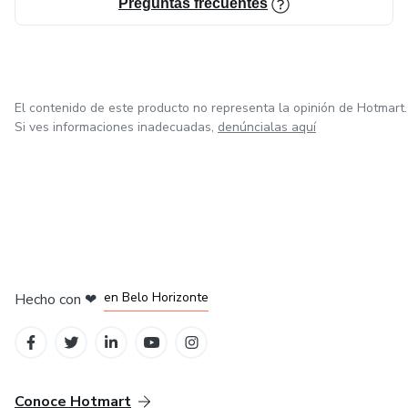
Preguntas frecuentes
El contenido de este producto no representa la opinión de Hotmart.
Si ves informaciones inadecuadas,
denúncialas aquí
en Ciudad de México
en Bogotá
en Amsterdam
en Madrid
en Belo Horizonte
Hecho con
❤
Conoce Hotmart