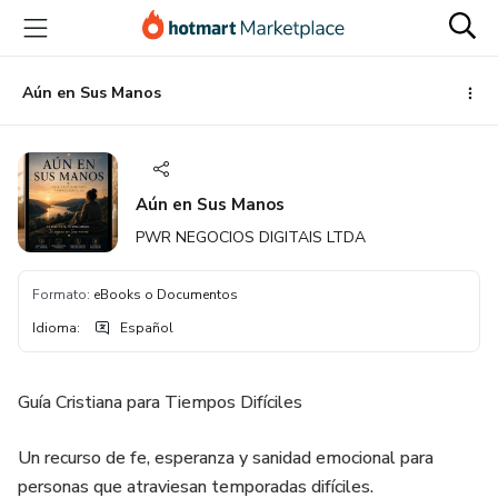
Ir
Ir
Ir
al
a
al
contenido
la
pie
principal
página
de
Aún en Sus Manos
de
página
pago
Aún en Sus Manos
PWR NEGOCIOS DIGITAIS LTDA
Formato
:
eBooks o Documentos
Idioma
:
Español
Guía Cristiana para Tiempos Difíciles
Un recurso de fe, esperanza y sanidad emocional para
personas que atraviesan temporadas difíciles.