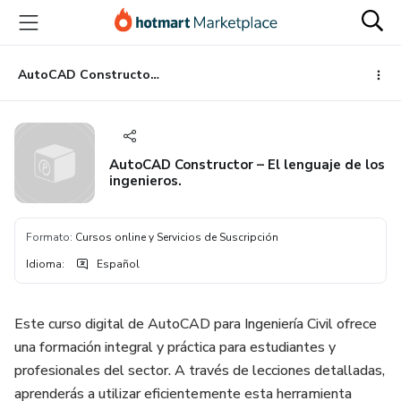
Ir
Ir
Ir
al
a
al
contenido
la
pie
principal
página
de
AutoCAD Constructor – El lenguaje de los ingenieros.
de
página
pago
AutoCAD Constructor – El lenguaje de los
ingenieros.
Formato
:
Cursos online y Servicios de Suscripción
Idioma
:
Español
Este curso digital de AutoCAD para Ingeniería Civil ofrece
una formación integral y práctica para estudiantes y
profesionales del sector. A través de lecciones detalladas,
aprenderás a utilizar eficientemente esta herramienta