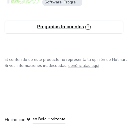
Software, Programas para descargar
Preguntas frecuentes
El contenido de este producto no representa la opinión de Hotmart.
Si ves informaciones inadecuadas,
denúncialas aquí
en Ciudad de México
en Bogotá
en Amsterdam
en Madrid
en Belo Horizonte
Hecho con
❤