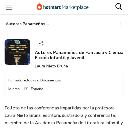
Ir
Ir
Ir
al
a
al
contenido
la
pie
principal
página
de
Autores Panameños de Fantasía y Ciencia Ficción Infantil y Juvenil
de
página
pago
Autores Panameños de Fantasía y Ciencia
Ficción Infantil y Juvenil
Laura Nieto Bruña
Formato
:
eBooks o Documentos
Idioma
:
Español
Folleto de las conferencias impartidas por la profesora
Laura Nieto Bruña, escritora, ilustradora y conferencista,
miembro de la Academia Panameña de Literatura Infantil y