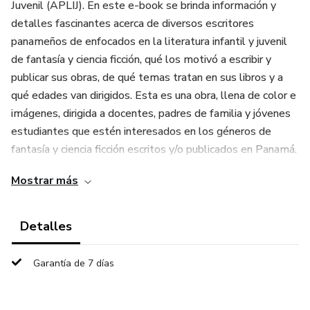
Juvenil (APLIJ). En este e-book se brinda información y
detalles fascinantes acerca de diversos escritores
panameños de enfocados en la literatura infantil y juvenil
de fantasía y ciencia ficción, qué los motivó a escribir y
publicar sus obras, de qué temas tratan en sus libros y a
qué edades van dirigidos. Esta es una obra, llena de color e
imágenes, dirigida a docentes, padres de familia y jóvenes
estudiantes que estén interesados en los géneros de
fantasía y ciencia ficción escritos y/o publicados en Panamá.
Mostrar más
Laura Nieto Bruña es profesora de Mercadotecnia
(Marketing) por la Universidad Santa María La Antigua
(USMA), cuenta con un Diplomado en Creación Literaria por
Detalles
la Universidad Tecnológica de Panamá y tiene más de 20
años de experiencia como escritora para niños y jóvenes.
Garantía de 7 días
Representando a Panamá, ha participado en ferias y
congresos literarios a nivel internacional, en países como