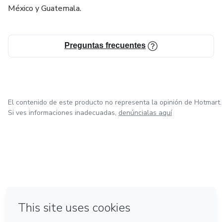
México y Guatemala.
Preguntas frecuentes
El contenido de este producto no representa la opinión de Hotmart.
Si ves informaciones inadecuadas,
denúncialas aquí
en Bogotá
en Amsterdam
en Madrid
en Ciudad de México
Hecho con
❤
en Belo Horizonte