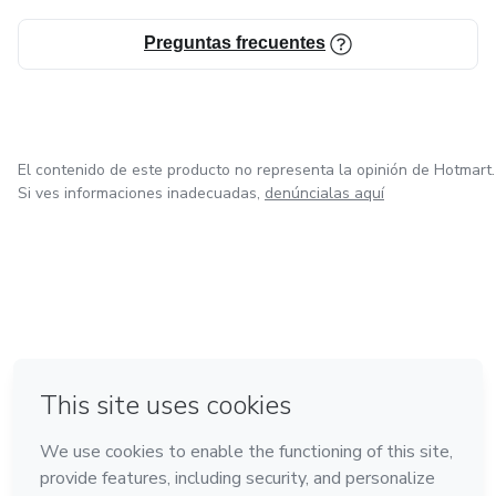
Preguntas frecuentes
El contenido de este producto no representa la opinión de Hotmart.
Si ves informaciones inadecuadas,
denúncialas aquí
en Ciudad de México
en Bogotá
en Amsterdam
en Madrid
en Belo Horizonte
Hecho con
❤