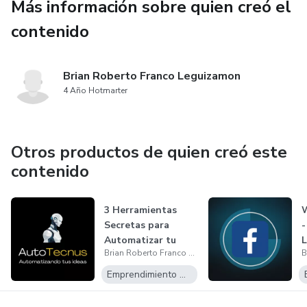
Más información sobre quien creó el
contenido
Brian Roberto Franco Leguizamon
4 Año Hotmarter
Otros productos de quien creó este
contenido
3 Herramientas
Secretas para
-
Automatizar tu
L
Brian Roberto Franco Leguizamon
Negocio y Ahorra...
Emprendimiento Digital