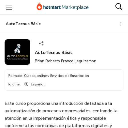
Ir
Ir
Ir
al
a
al
contenido
la
pie
principal
página
de
AutoTecnus Básic
de
página
pago
AutoTecnus Básic
Brian Roberto Franco Leguizamon
Formato
:
Cursos online y Servicios de Suscripción
Idioma
:
Español
Este curso proporciona una introducción detallada a la
automatización de procesos empresariales, centrando la
atención en la implementación ética y responsable
conforme a las normativas de plataformas digitales y