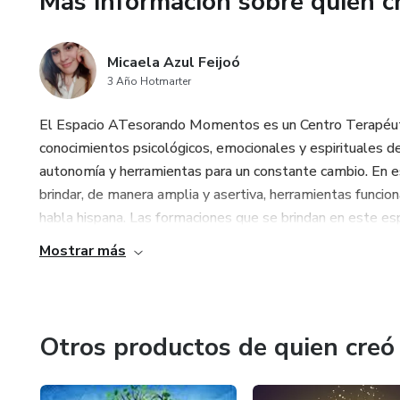
Más información sobre quien c
-Adquirir las herramientas ped
dificultades en la ejecución de
Micaela Azul Feijoó
3 Año Hotmarter
-Desarrollar aptitudes de gu
El Espacio ATesorando Momentos es un Centro Terapéuti
contenidos curriculares.
conocimientos psicológicos, emocionales y espirituales d
autonomía y herramientas para un constante cambio. En e
El curso permite convertirte e
brindar, de manera amplia y asertiva, herramientas funciona
adultos. Algunas funciones pue
habla hispana. Las formaciones que se brindan en este espa
realización de actividades, in
educativas especiales y colabo
Mostrar más
Otros productos de quien creó