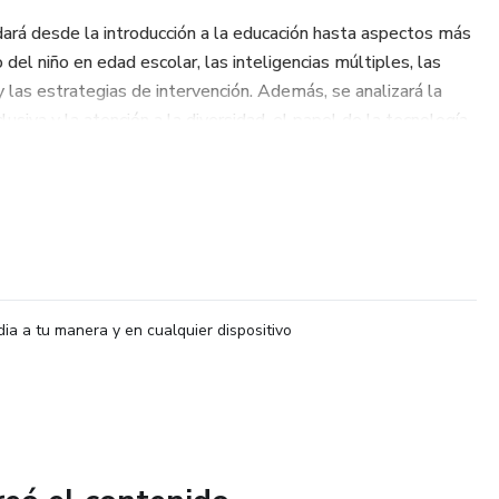
ará desde la introducción a la educación hasta aspectos más
del niño en edad escolar, las inteligencias múltiples, las
 y las estrategias de intervención. Además, se analizará la
lusiva y la atención a la diversidad, el papel de la tecnología
tudio, el fomento de la autoestima y las habilidades sociales
así como la prevención del bullying en el entorno escolar y la
 la familia.
brindar apoyo y acompañamiento a estudiantes con diversos
 dirigida a todas aquellas personas profesionales de la
dominar métodos para la asistencia educativa de niños o
dia a tu manera y en cualquier dispositivo
nzar los objetivos a continuación:
, estrategias de aplicación y dinámicas de enseñanza
gogía.