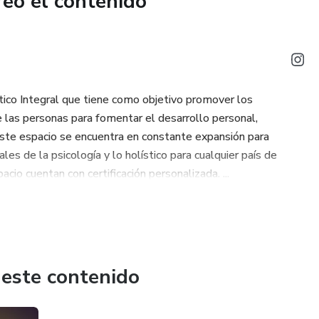
reó el contenido
agógicas pertinentes para poder asistir a estudiantes con
 sus tareas escolares.
ía y acompañamiento en los procesos de comprensión de los
co Integral que tiene como objetivo promover los
e las personas para fomentar el desarrollo personal,
ste espacio se encuentra en constante expansión para
n un apoyo esencial en la educación de niños, jóvenes y
les de la psicología y lo holístico para cualquier país de
den ser: atender, bajo la supervisión del docente, la
cio cuentan con certificación personalizada. ...
struir y atender al alumnado con discapacidad o necesidades
rar en actividades extracurriculares.
 este contenido