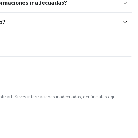
ormaciones inadecuadas?
s?
otmart. Si ves informaciones inadecuadas,
denúncialas aquí