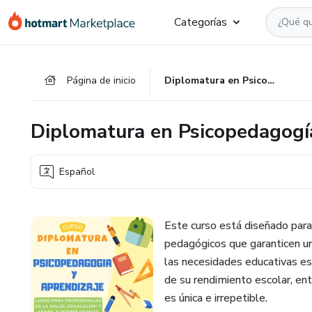
Ir
Ir
Ir
Categorías
al
a
al
contenido
la
pie
principal
página
de
Página de inicio
Diplomatura en Psicopedagogía y Aprendizaje
de
página
pago
Diplomatura en Psicopedagogí
Español
Este curso está diseñado para
pedagógicos que garanticen un 
las necesidades educativas e
de su rendimiento escolar, en
es única e irrepetible.