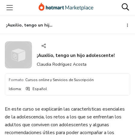
Ir
Ir
Ir
al
a
al
contenido
la
pie
principal
página
de
¡Auxilio, tengo un hijo adolescente!
de
página
pago
¡Auxilio, tengo un hijo adolescente!
Claudia Rodríguez Acosta
Formato
:
Cursos online y Servicios de Suscripción
Idioma
:
Español
En este curso se explicarán las características esenciales
de la adolescencia, los retos a los que se enfrentan los
adultos que conviven con adolescentes y algunas
recomendaciones útiles para poder acompañar a los