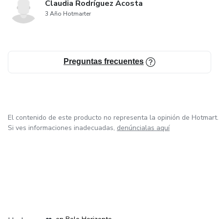
Claudia Rodríguez Acosta
3 Año Hotmarter
Preguntas frecuentes
El contenido de este producto no representa la opinión de Hotmart.
Si ves informaciones inadecuadas,
denúncialas aquí
en Ciudad de México
en Bogotá
en Amsterdam
en Madrid