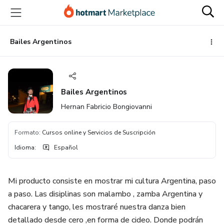
Ir
Ir
Ir
al
a
al
contenido
la
pie
principal
página
de
Bailes Argentinos
de
página
pago
Bailes Argentinos
Hernan Fabricio Bongiovanni
Formato
:
Cursos online y Servicios de Suscripción
Idioma
:
Español
Mi producto consiste en mostrar mi cultura Argentina, paso
a paso. Las disiplinas son malambo , zamba Argentina y
chacarera y tango, les mostraré nuestra danza bien
detallado desde cero ,en forma de cideo. Donde podrán