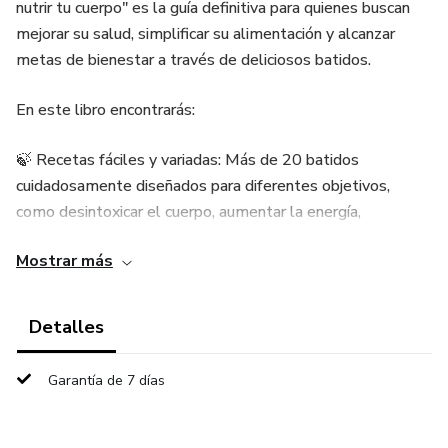
nutrir tu cuerpo" es la guía definitiva para quienes buscan
mejorar su salud, simplificar su alimentación y alcanzar
metas de bienestar a través de deliciosos batidos.
En este libro encontrarás:
🍃 Recetas fáciles y variadas: Más de 20 batidos
cuidadosamente diseñados para diferentes objetivos,
como desintoxicar el cuerpo, aumentar la energía,
fortalecer el sistema inmunológico y estimular el cerebro.
Mostrar más
🌟 Ingredientes accesibles: Todas las recetas están
elaboradas con ingredientes que puedes encontrar
Detalles
fácilmente en cualquier supermercado, garantizando que
sean económicos y prácticos.
Garantía de 7 días
📅 Planes semanales: Incluye un plan detallado de
consumo de batidos, desde una semana de desintoxicación