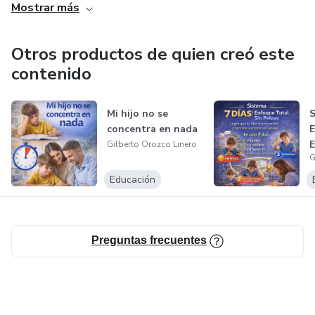
alcanzar tus objetivos de forma deliciosa y saludable.
Mostrar más
¡No esperes más! Toma el control de tu salud con un solo
Otros productos de quien creó este
sorbo.
contenido
Mi hijo no se
S
concentra en nada
E
E
Gilberto Orozco Linero
G
P
Educación
Preguntas frecuentes