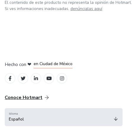
El contenido de este producto no representa la opinión de Hotmart.
Si ves informaciones inadecuadas,
denúncialas aquí
en Bogotá
en Amsterdam
en Madrid
en Ciudad de México
Hecho con
❤
en Belo Horizonte
Conoce Hotmart
Idioma
Español