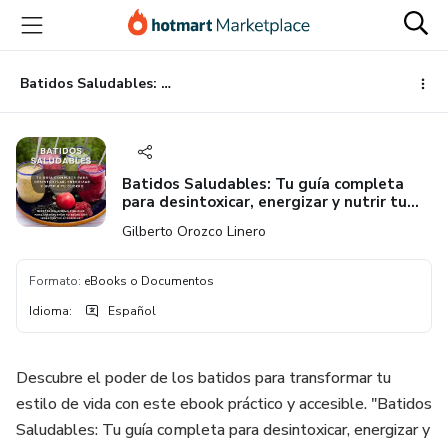
Ir
Ir
Ir
al
a
al
contenido
la
pie
principal
página
de
Batidos Saludables: Tu guía completa para desintoxicar, energizar y nutrir tu cuerpo
de
página
pago
Batidos Saludables: Tu guía completa
para desintoxicar, energizar y nutrir tu
cuerpo
Gilberto Orozco Linero
Formato
:
eBooks o Documentos
Idioma
:
Español
Descubre el poder de los batidos para transformar tu
estilo de vida con este ebook práctico y accesible. "Batidos
Saludables: Tu guía completa para desintoxicar, energizar y