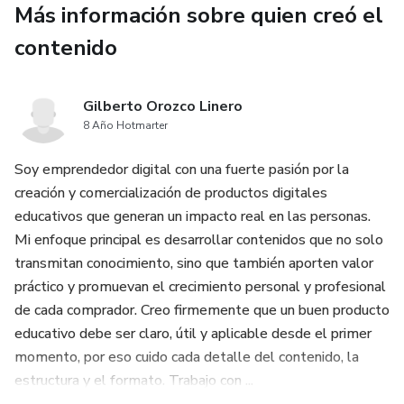
Más información sobre quien creó el
para limpiar tu organismo, hasta semanas para retomar
energías y mantener un equilibrio saludable.
contenido
🥗 Beneficios de cada ingrediente: Una guía completa de
Gilberto Orozco Linero
los ingredientes utilizados en las recetas, con información
8 Año Hotmarter
sobre sus propiedades y cómo contribuyen a tu bienestar
general.
Soy emprendedor digital con una fuerte pasión por la
creación y comercialización de productos digitales
💡 Consejos prácticos: Recomendaciones para optimizar tu
educativos que generan un impacto real en las personas.
experiencia, desde herramientas básicas hasta ideas para
Mi enfoque principal es desarrollar contenidos que no solo
incorporar estos batidos en tu rutina diaria.
transmitan conocimiento, sino que también aporten valor
práctico y promuevan el crecimiento personal y profesional
Este ebook es más que un simple recetario; es una
de cada comprador. Creo firmemente que un buen producto
herramienta diseñada para inspirarte y ayudarte a tomar
educativo debe ser claro, útil y aplicable desde el primer
acción. Ya sea que quieras bajar de peso, mejorar tu
momento, por eso cuido cada detalle del contenido, la
digestión, potenciar tu energía o simplemente sentirte
estructura y el formato. Trabajo con ...
mejor contigo mismo, este libro es el aliado perfecto para