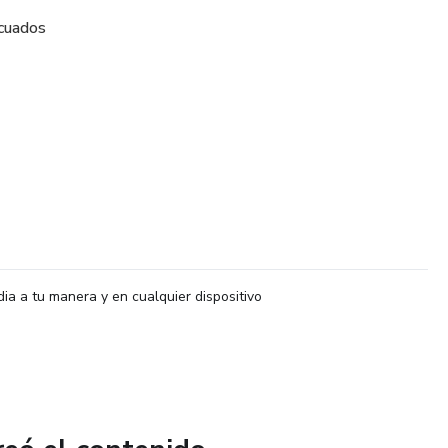
ecuados
ón
ra y tela elástica
ni con acabado prolijo
 lista para usar o vender
dia a tu manera y en cualquier dispositivo
a, solo ganas de crear.
renda única hecha por ti… ¡y el conocimiento para repetirlo