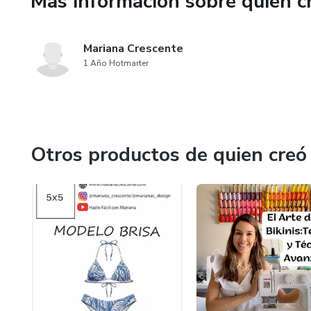
Más información sobre quien c
🎥 100% online y a tu ritmo.
👙 Ideal para uso personal o
Mariana Crescente
1 Año Hotmarter
Otros productos de quien creó