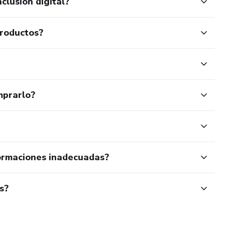
clusión digital?
productos?
mprarlo?
ormaciones inadecuadas?
s?