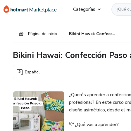
Ir
Ir
Ir
Categorías
al
a
al
contenido
la
pie
principal
página
de
Página de inicio
Bikini Hawai: Confección Paso a Paso.
de
página
pago
Bikini Hawai: Confección Paso 
Español
¿Querés aprender a confeccio
profesional? En este curso onl
diseño asimétrico, desde el m
💡 ¿Qué vas a aprender?