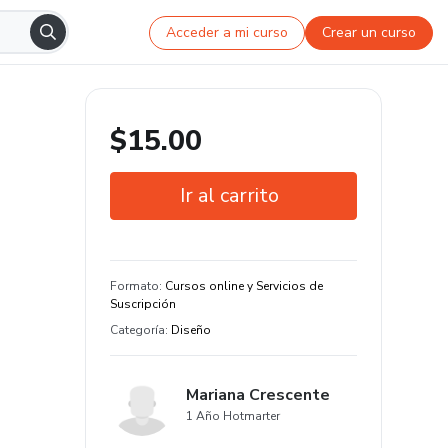
Acceder a mi curso
Crear un curso
$15.00
Ir al carrito
Garantía de 7 días
Estudia a tu manera y en cualquier
Formato
:
Cursos online y Servicios de
dispositivo
Suscripción
Categoría
:
Diseño
Mariana Crescente
1 Año Hotmarter