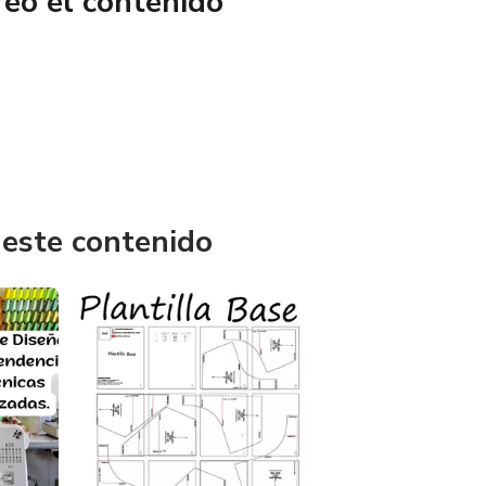
reó el contenido
 como primer paso para emprender en moda de baño.
 este contenido