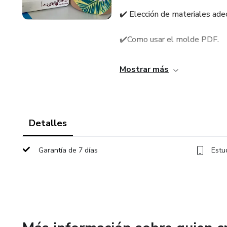
✔️ Elección de materiales ad
✔️Como usar el molde PDF.
✔️ Corte de piezas con precisi
Mostrar más
✔️ Técnicas de costura para lyc
✔️ Ensamble completo del biki
Detalles
✔️ Tips para lograr una prenda
Garantía de 7 días
Estu
No necesitás experiencia previ
Al finalizar, vas a tener una p
cuantas veces quieras!