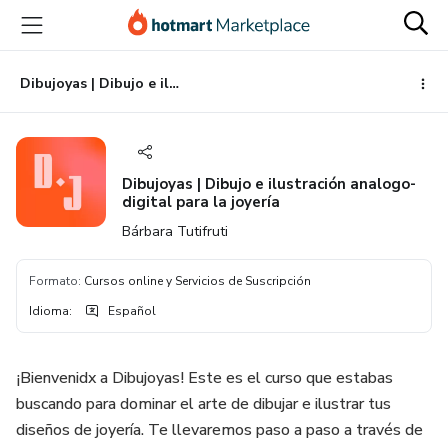
Ir
Ir
Ir
al
a
al
contenido
la
pie
principal
página
de
Dibujoyas | Dibujo e ilustración analogo-digital para la joyería
de
página
pago
Dibujoyas | Dibujo e ilustración analogo-
digital para la joyería
Bárbara Tutifruti
Formato
:
Cursos online y Servicios de Suscripción
Idioma
:
Español
¡Bienvenidx a Dibujoyas! Este es el curso que estabas
buscando para dominar el arte de dibujar e ilustrar tus
diseños de joyería. Te llevaremos paso a paso a través de