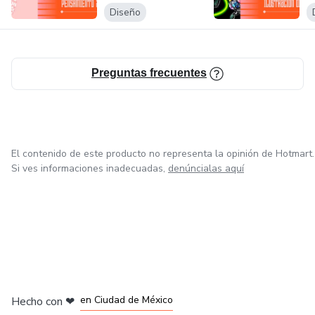
Diseño
Preguntas frecuentes
El contenido de este producto no representa la opinión de Hotmart.
Si ves informaciones inadecuadas,
denúncialas aquí
en Bogotá
en Amsterdam
en Madrid
en Ciudad de México
Hecho con
❤