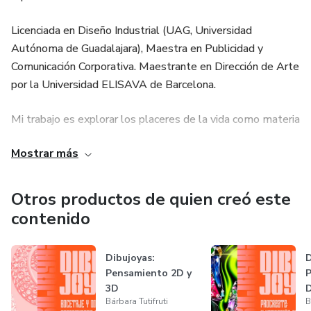
Licenciada en Diseño Industrial (UAG, Universidad
Autónoma de Guadalajara), Maestra en Publicidad y
Comunicación Corporativa. Maestrante en Dirección de Arte
por la Universidad ELISAVA de Barcelona.
Mi trabajo es explorar los placeres de la vida como materia
creativa, lenguaje visual en objeto y experiencia. Entre mis
Mostrar más
expertises se encuentran el Branding, Joyería, Ilustración
digital, Producciones audiovisuales, Diseño y moda
editorial, Marcas Personales, y estoy abierta a asesorías.
Otros productos de quien creó este
contenido
Dibujoyas:
D
Pensamiento 2D y
P
3D
D
Bárbara Tutifruti
B
d