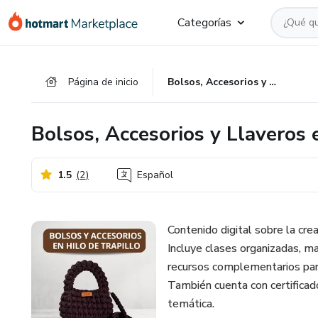
Ir
Ir
Ir
Categorías
al
a
al
contenido
la
pie
principal
página
de
Página de inicio
Bolsos, Accesorios y Llaveros en Hilo de Trapillo
de
página
pago
Bolsos, Accesorios y Llaveros 
1.5
(
2
)
Español
Contenido digital sobre la crea
Incluye clases organizadas, m
recursos complementarios para
También cuenta con certificado
temática.