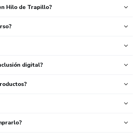
n Hilo de Trapillo?
urso?
clusión digital?
productos?
mprarlo?