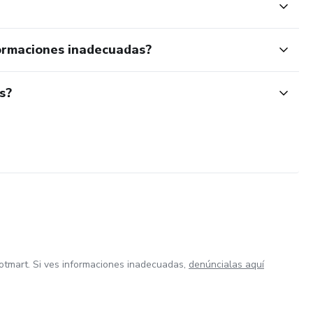
ormaciones inadecuadas?
s?
otmart. Si ves informaciones inadecuadas,
denúncialas aquí