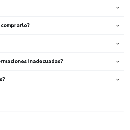
 comprarlo?
ormaciones inadecuadas?
s?