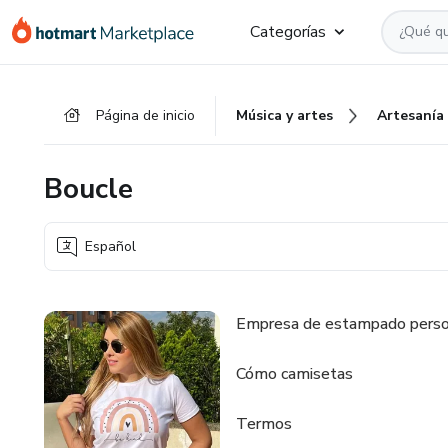
Ir
Ir
Ir
Categorías
al
a
al
contenido
la
pie
principal
página
de
Página de inicio
Música y artes
Artesanía
de
página
pago
Boucle
Español
Empresa de estampado persona
Cómo camisetas
Termos