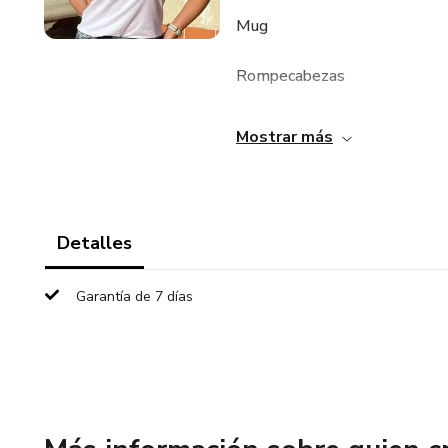
Mug
Rompecabezas
Llaveros
Mostrar más
Vinilo adhesivo
Gorras
Detalles
Buzos
Garantía de 7 días
Todo personalizado con la ima
empresas