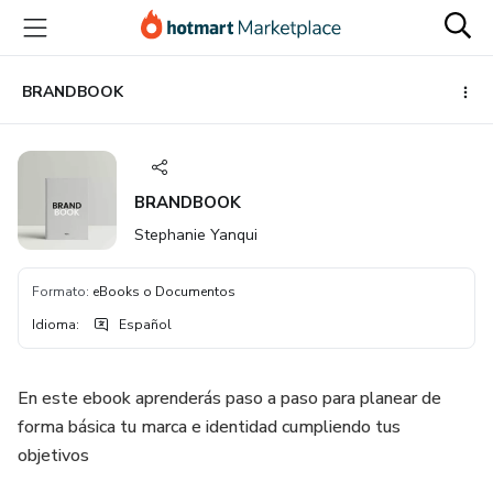
Ir
Ir
Ir
al
a
al
contenido
la
pie
principal
página
de
BRANDBOOK
de
página
pago
BRANDBOOK
Stephanie Yanqui
Formato
:
eBooks o Documentos
Idioma
:
Español
En este ebook aprenderás paso a paso para planear de
forma básica tu marca e identidad cumpliendo tus
objetivos