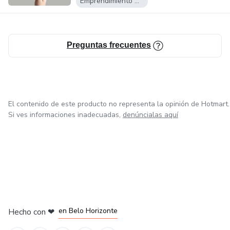
Emprendimiento Digital
Preguntas frecuentes
El contenido de este producto no representa la opinión de Hotmart.
Si ves informaciones inadecuadas,
denúncialas aquí
en Ciudad de México
en Bogotá
en Amsterdam
en Madrid
en Belo Horizonte
Hecho con
❤