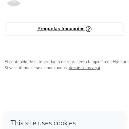
Preguntas frecuentes
El contenido de este producto no representa la opinión de Hotmart.
Si ves informaciones inadecuadas,
denúncialas aquí
en Ciudad de México
en Bogotá
en Amsterdam
en Madrid
en Belo Horizonte
Hecho con
❤