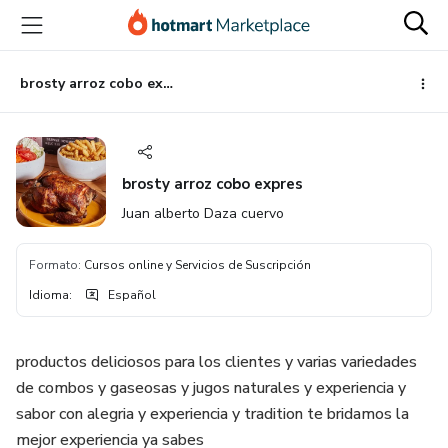
Ir
Ir
Ir
al
a
al
contenido
la
pie
principal
página
de
brosty arroz cobo expres
de
página
pago
brosty arroz cobo expres
Juan alberto Daza cuervo
Formato
:
Cursos online y Servicios de Suscripción
Idioma
:
Español
productos deliciosos para los clientes y varias variedades
de combos y gaseosas y jugos naturales y experiencia y
sabor con alegria y experiencia y tradition te bridamos la
mejor experiencia ya sabes