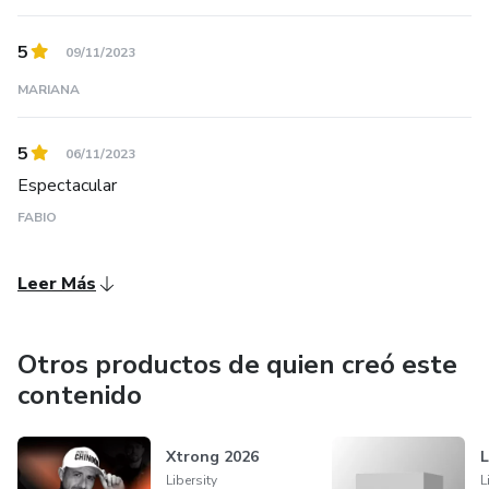
5
09/11/2023
MARIANA
5
06/11/2023
Espectacular
FABIO
Leer Más
Otros productos de quien creó este
contenido
Xtrong 2026
L
Libersity
L