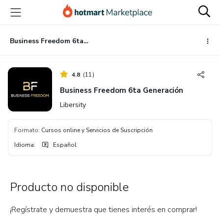
Ir
Ir
Ir
al
a
al
contenido
la
pie
principal
página
de
Business Freedom 6ta Generación
de
página
pago
4.8
(
11
)
Business Freedom 6ta Generación
Libersity
Formato
:
Cursos online y Servicios de Suscripción
Idioma
:
Español
Producto no disponible
¡Regístrate y demuestra que tienes interés en comprar!