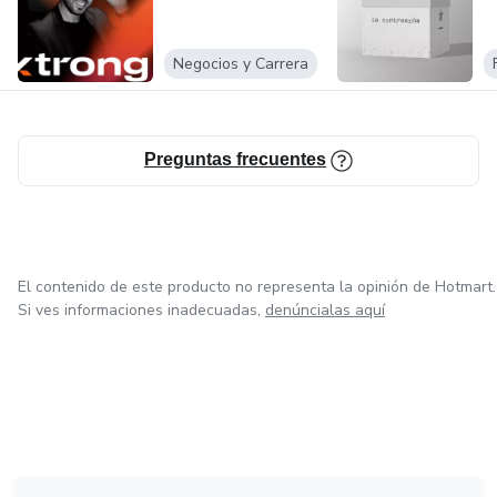
Negocios y Carrera
Preguntas frecuentes
El contenido de este producto no representa la opinión de Hotmart.
Si ves informaciones inadecuadas,
denúncialas aquí
en Bogotá
en Amsterdam
en Madrid