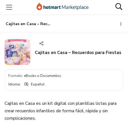
Ir
Ir
Ir
al
a
al
contenido
la
pie
principal
página
de
Cajitas en Casa – Recuerdos para Fiestas
de
página
pago
Cajitas en Casa – Recuerdos para Fiestas
Formato
:
eBooks o Documentos
Idioma
:
Español
Cajitas en Casa es un kit digital con plantillas listas para
crear recuerdos infantiles de forma fácil, rápida y sin
complicaciones.