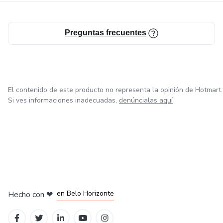
Preguntas frecuentes
El contenido de este producto no representa la opinión de Hotmart.
Si ves informaciones inadecuadas,
denúncialas aquí
en Ciudad de México
en Bogotá
en Amsterdam
en Madrid
en Belo Horizonte
Hecho con
❤