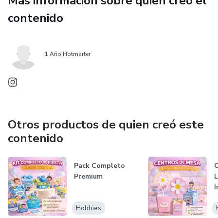
Más información sobre quien creó el
contenido
1 Año Hotmarter
Otros productos de quien creó este
contenido
Pack Completo
C
Premium
L
I
Hobbies