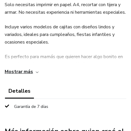
Solo necesitas imprimir en papel A4, recortar con tijera y
armar. No necesitas experiencia ni herramientas especiales.
Incluye varios modelos de cajitas con diseños lindos y
variados, ideales para cumpleaños, fiestas infantiles y
ocasiones especiales.
Es perfecto para mamás que quieren hacer algo bonito en
casa, ahorrar dinero y lograr un resultado que parece
Mostrar más
comprado.
Acceso inmediato después de la compra.
Detalles
Garantía de 7 días