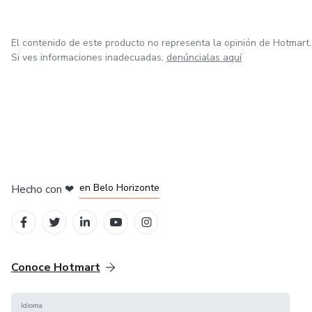
El contenido de este producto no representa la opinión de Hotmart.
Si ves informaciones inadecuadas,
denúncialas aquí
en Ciudad de México
en Bogotá
en Amsterdam
en Madrid
en Belo Horizonte
Hecho con
❤
Conoce Hotmart
Idioma