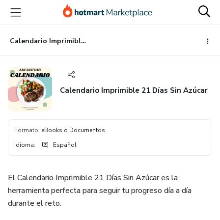
Ir
Ir
Ir
al
a
al
contenido
la
pie
principal
página
de
Calendario Imprimible 21 Días Sin Azúcar
de
página
pago
Calendario Imprimible 21 Días Sin Azúcar
Formato
:
eBooks o Documentos
Idioma
:
Español
El Calendario Imprimible 21 Días Sin Azúcar es la
herramienta perfecta para seguir tu progreso día a día
durante el reto.