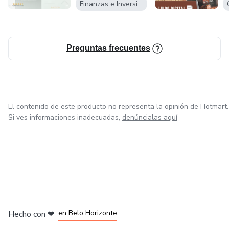
Finanzas e Inversiones
Preguntas frecuentes
El contenido de este producto no representa la opinión de Hotmart.
Si ves informaciones inadecuadas,
denúncialas aquí
en Ciudad de México
en Bogotá
en Amsterdam
en Madrid
en Belo Horizonte
Hecho con
❤