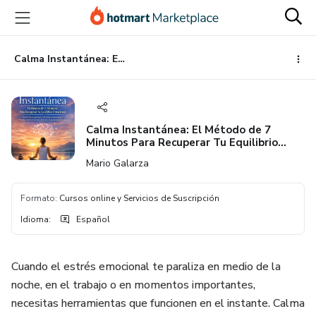
Ir
Ir
Ir
al
a
al
contenido
la
pie
principal
página
de
Calma Instantánea: El Método de 7 Minutos Para Recuperar Tu Equilibrio Emocional
de
página
pago
Calma Instantánea: El Método de 7
Minutos Para Recuperar Tu Equilibrio
Emocional
Mario Galarza
Formato
:
Cursos online y Servicios de Suscripción
Idioma
:
Español
Cuando el estrés emocional te paraliza en medio de la
noche, en el trabajo o en momentos importantes,
necesitas herramientas que funcionen en el instante. Calma