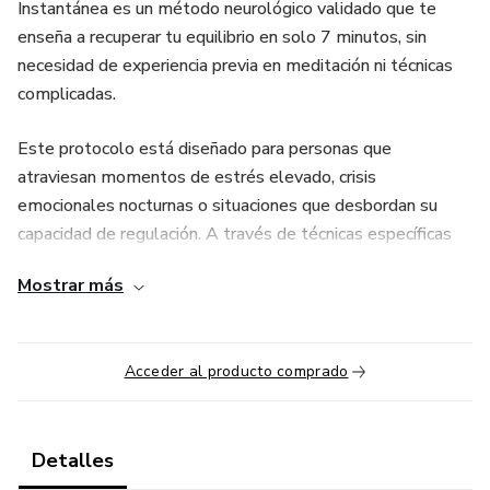
Instantánea es un método neurológico validado que te
enseña a recuperar tu equilibrio en solo 7 minutos, sin
necesidad de experiencia previa en meditación ni técnicas
complicadas.
Este protocolo está diseñado para personas que
atraviesan momentos de estrés elevado, crisis
emocionales nocturnas o situaciones que desbordan su
capacidad de regulación. A través de técnicas específicas
de respiración, anclaje sensorial y reencuadre cognitivo
Mostrar más
rápido, aprenderás a desactivar la respuesta de alarma de
tu cerebro y recuperar claridad mental cuando más lo
necesitas.
Acceder al producto comprado
Detalles