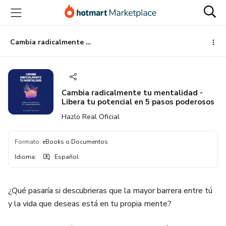
Ir
Ir
Ir
al
a
al
contenido
la
pie
principal
página
de
Cambia radicalmente tu mentalidad - Libera tu potencial en 5 pasos poderosos
de
página
pago
Cambia radicalmente tu mentalidad -
Libera tu potencial en 5 pasos poderosos
Hazlo Real Oficial
Formato
:
eBooks o Documentos
Idioma
:
Español
¿Qué pasaría si descubrieras que la mayor barrera entre tú
y la vida que deseas está en tu propia mente?