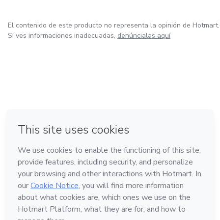
El contenido de este producto no representa la opinión de Hotmart.
Si ves informaciones inadecuadas,
denúncialas aquí
en Bogotá
en Amsterdam
en Madrid
en Ciudad de México
Hecho con
❤
en Belo Horizonte
Conoce Hotmart
Idioma
Español