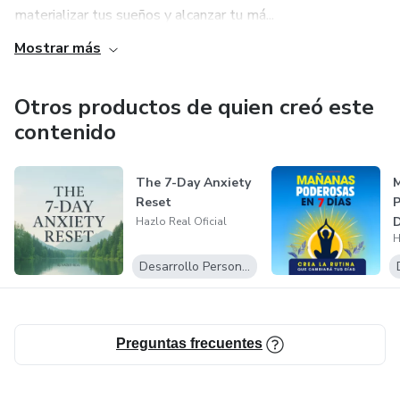
materializar tus sueños y alcanzar tu má...
Mostrar más
Otros productos de quien creó este
contenido
The 7-Day Anxiety
Reset
P
D
Hazlo Real Oficial
H
r
c
Desarrollo Personal
Preguntas frecuentes