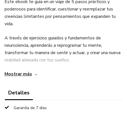
Este ebook te guía en un viaje de 5 pasos prácticos y
poderosos para identificar, cuestionar y reemplazar tus
creencias limitantes por pensamientos que expanden tu
vida.
A través de ejercicios guiados y fundamentos de
neurociencia, aprenderás a reprogramar tu mente,
transformar tu manera de sentir y actuar, y crear una nueva
realidad alineada con tus sueños.
Mostrar más
✨ Ideal si buscas:
Dejar atrás la autocrítica y el autosabotaje.
Detalles
Crear afirmaciones y decretos que realmente funcionen.
Garantía de 7 días
Diseñar una mentalidad sólida que te impulse hacia tus
metas.