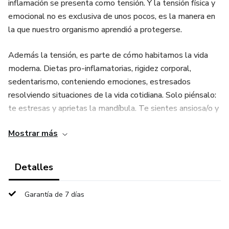
inflamación se presenta como tensión. Y la tensión física y
emocional no es exclusiva de unos pocos, es la manera en
la que nuestro organismo aprendió a protegerse.
Además la tensión, es parte de cómo habitamos la vida
moderna. Dietas pro-inflamatorias, rigidez corporal,
sedentarismo, conteniendo emociones, estresados
resolviendo situaciones de la vida cotidiana. Solo piénsalo:
te estresas y aprietas la mandíbula. Te sientes ansiosa/o y
se tensa tu cuello. Sostienes el día con los hombros arriba,
Mostrar más
con el pecho cerrado y la respiración contenida y acortada.
Guardar esa tensión por mucho tiempo empezará a generar
un impacto negativo en la tu postura, energía rostro y
Detalles
bienestar en general.
Garantía de 7 días
Este programa se creo para contrarrestar justo eso, la vida
moderna. Existe con el fin de entregarte una herramienta
de vida.