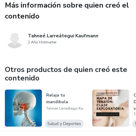
Más información sobre quien creó el
contenido
Tahneé Larreátegui Kaufmann
2 Año Hotmarter
Otros productos de quien creó este
contenido
Relaja tu
C
mandibula
D
v
Tahneé Larreátegui Kaufmann
Salud y Deportes