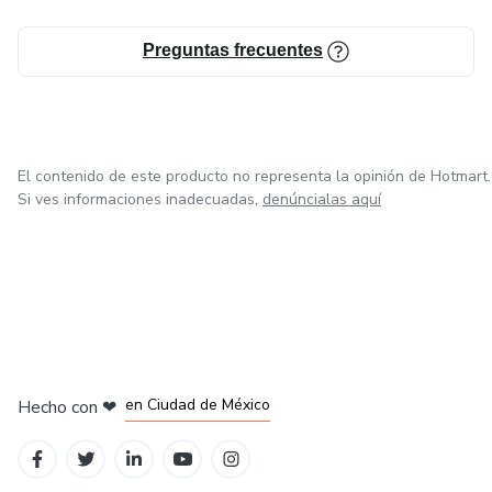
Preguntas frecuentes
El contenido de este producto no representa la opinión de Hotmart.
Si ves informaciones inadecuadas,
denúncialas aquí
en Bogotá
en Amsterdam
en Madrid
en Ciudad de México
Hecho con
❤
en Belo Horizonte