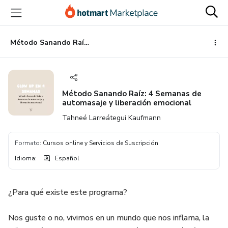
Ir
Ir
Ir
al
a
al
contenido
la
pie
principal
página
de
Método Sanando Raíz: 4 Semanas de automasaje y liberación emocional
de
página
pago
Método Sanando Raíz: 4 Semanas de
automasaje y liberación emocional
Tahneé Larreátegui Kaufmann
Formato
:
Cursos online y Servicios de Suscripción
Idioma
:
Español
¿Para qué existe este programa?
Nos guste o no, vivimos en un mundo que nos inflama, la