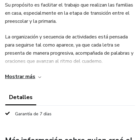
Su propósito es facilitar el trabajo que realizan las familias
en casa, especialmente en la etapa de transición entre el
preescolar y la primaria.
La organización y secuencia de actividades está pensada
para seguirse tal como aparece, ya que cada letra se
presenta de manera progresiva, acompañada de palabras y
oraciones que avanzan al ritmo del cuaderno.
Mostrar más
Está diseñado en blanco y negro para que cada peque le dé
su propio toque de color y creatividad en cada página.
Detalles
✨ Hecho con cariño,
Garantía de 7 días
Maestra Artemiza Olmos