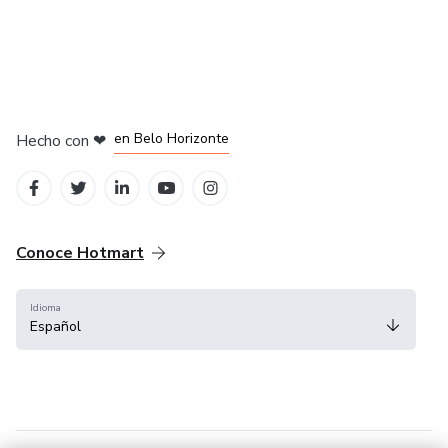
en Ciudad de México
en Bogotá
en Amsterdam
en Madrid
en Belo Horizonte
Hecho con
❤
Conoce Hotmart
Idioma
Español