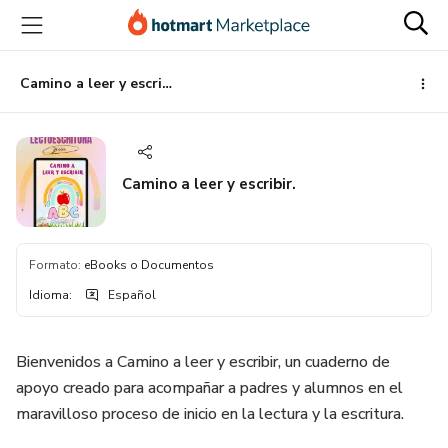
Ir
Ir
Ir
al
a
al
contenido
la
pie
principal
página
de
Camino a leer y escribir.
de
página
pago
Camino a leer y escribir.
Formato
:
eBooks o Documentos
Idioma
:
Español
Bienvenidos a Camino a leer y escribir, un cuaderno de
apoyo creado para acompañar a padres y alumnos en el
maravilloso proceso de inicio en la lectura y la escritura.