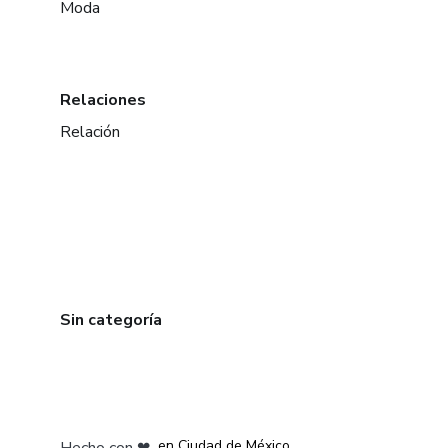
Moda
Relaciones
Relación
Sin categoría
en Bogotá
en Amsterdam
en Madrid
en Ciudad de México