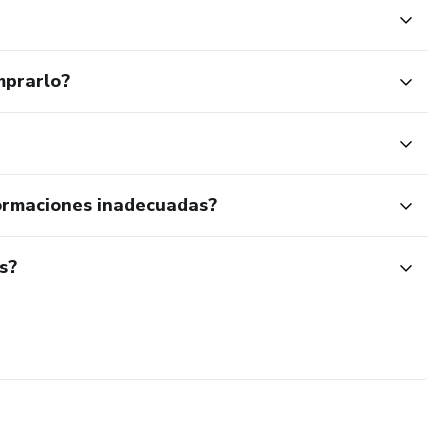
mprarlo?
ormaciones inadecuadas?
s?