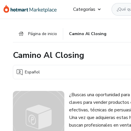
Ir
Ir
Ir
Categorías
al
a
al
contenido
la
pie
principal
página
de
Página de inicio
Camino Al Closing
de
página
pago
Camino Al Closing
Español
¿Buscas una oportunidad para
claves para vender productos 
efectivas, técnicas de persuas
Una vez que adquieras estas 
buscan profesionales en ventas