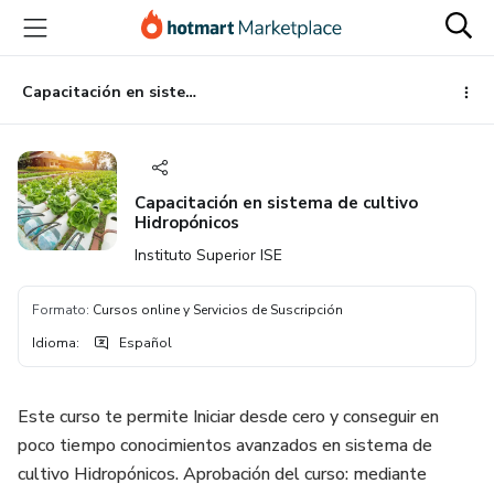
Ir
Ir
Ir
al
a
al
contenido
la
pie
principal
página
de
Capacitación en sistema de cultivo Hidropónicos
de
página
pago
Capacitación en sistema de cultivo
Hidropónicos
Instituto Superior ISE
Formato
:
Cursos online y Servicios de Suscripción
Idioma
:
Español
Este curso te permite Iniciar desde cero y conseguir en
poco tiempo conocimientos avanzados en sistema de
cultivo Hidropónicos. Aprobación del curso: mediante