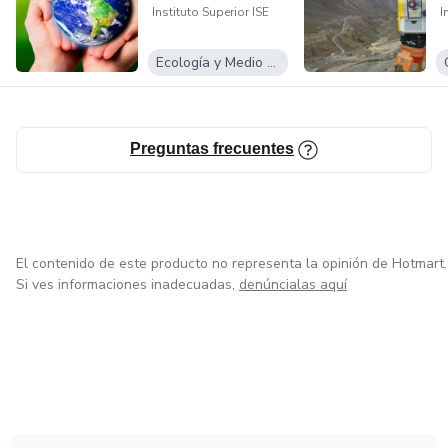
Instituto Superior ISE
I
Ecología y Medio Ambiente
Preguntas frecuentes
El contenido de este producto no representa la opinión de Hotmart.
Si ves informaciones inadecuadas,
denúncialas aquí
en Bogotá
en Amsterdam
en Madrid