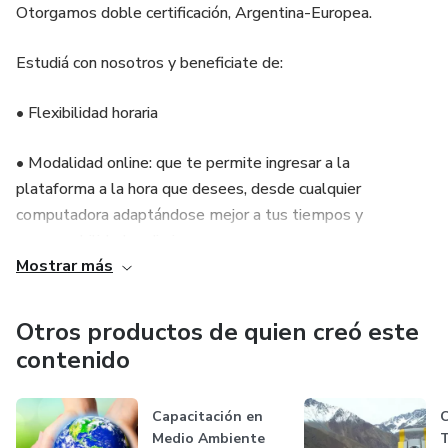
Otorgamos doble certificación, Argentina-Europea.
Estudiá con nosotros y beneficiate de:
• Flexibilidad horaria
• Modalidad online: que te permite ingresar a la
plataforma a la hora que desees, desde cualquier
computadora adaptándose mejor a tus tiempos y
responsabilidades diarias.
Mostrar más
• Descarga del material directamente desde la plataforma
a tu computadora, tablet o celular. Sin utilizar mails.
Otros productos de quien creó este
Ingreso a la plataforma mediante usuario y contraseña
contenido
personal.
Capacitación en
C
• Forma de evaluación: mediante cuestionarios múltiple
Medio Ambiente
T
choice con la nota al instante.