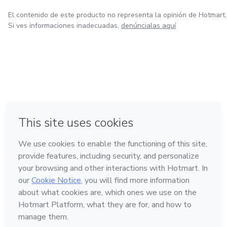
El contenido de este producto no representa la opinión de Hotmart.
Si ves informaciones inadecuadas,
denúncialas aquí
en Ciudad de México
en Bogotá
en Amsterdam
en Madrid
en Belo Horizonte
Hecho con
❤
Conoce Hotmart
Idioma
Español