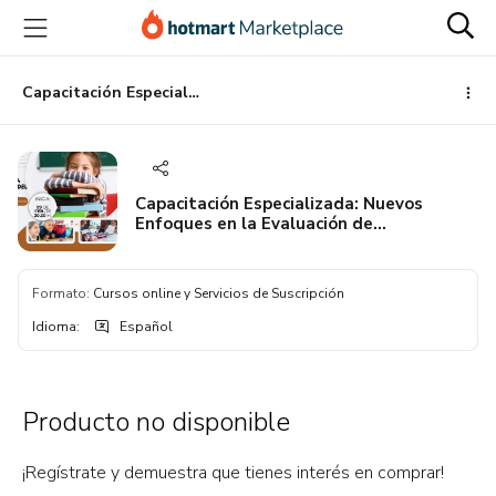
Ir
Ir
Ir
al
a
al
contenido
la
pie
principal
página
de
Capacitación Especializada: Nuevos Enfoques en la Evaluación de Testimonios de Abuso Sexual
de
página
pago
Capacitación Especializada: Nuevos
Enfoques en la Evaluación de
Testimonios de Abuso Sexual
Formato
:
Cursos online y Servicios de Suscripción
Idioma
:
Español
Producto no disponible
¡Regístrate y demuestra que tienes interés en comprar!