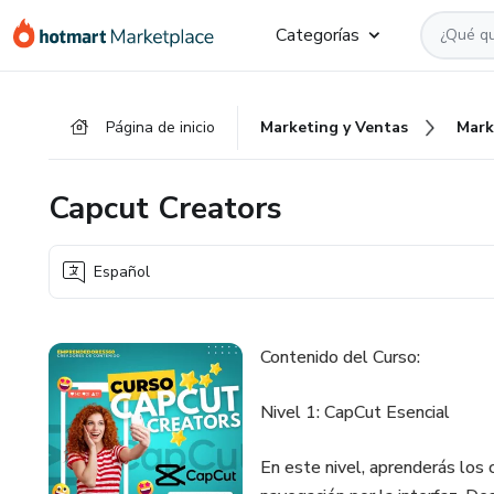
Ir
Ir
Ir
Categorías
al
a
al
contenido
la
pie
principal
página
de
Página de inicio
Marketing y Ventas
Mark
de
página
pago
Capcut Creators
Español
Contenido del Curso:
Nivel 1: CapCut Esencial
En este nivel, aprenderás los 