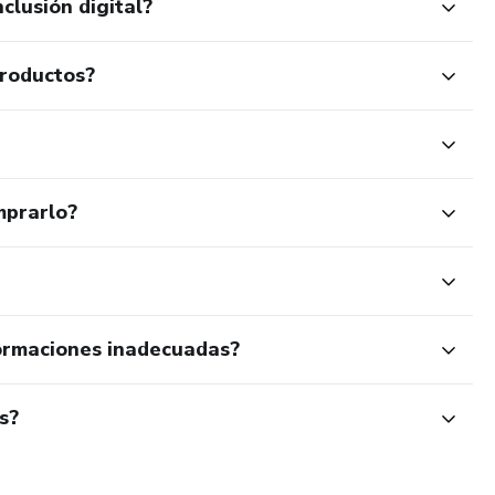
clusión digital?
productos?
mprarlo?
ormaciones inadecuadas?
s?