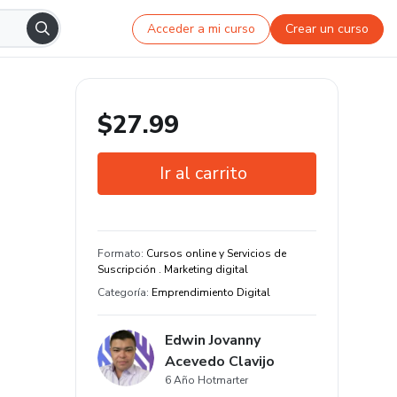
Acceder a mi curso
Crear un curso
$27.99
Ir al carrito
Garantía de 7 días
Estudia a tu manera y en cualquier
Formato
:
Cursos online y Servicios de
dispositivo
Suscripción . Marketing digital
Categoría
:
Emprendimiento Digital
30 clase y 5 hora de contenido
original
Edwin Jovanny
Acevedo Clavijo
6 Año Hotmarter