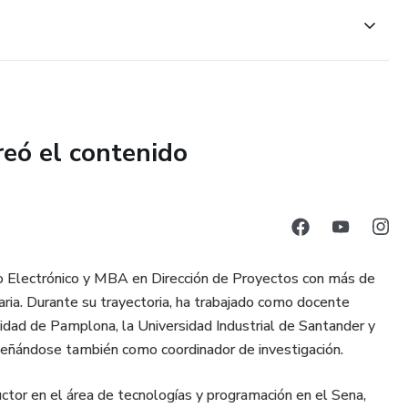
fectiva a utilizar CapCut para crear contenido visual de
icas para la creación de videos en diferentes contextos,
mpañas publicitarias.
reó el contenido
xclusivos para potenciar tu creatividad y destacar en un
tete en un creador de contenido audiovisual destacado con
ro Electrónico y MBA en Dirección de Proyectos con más de
aria. Durante su trayectoria, ha trabajado como docente
rsidad de Pamplona, la Universidad Industrial de Santander y
peñándose también como coordinador de investigación.
 aplicación móvil que está disponible de forma gratuita en
tor en el área de tecnologías y programación en el Sena,