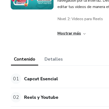
navegación por la interfaz. De
editar tus videos de manera ef
Nivel 2: Videos para Reels
Aprende a crear videos cortos 
Mostrar más
como Instagram y TikTok. Expl
la sincronización de música, e
maximizar el alcance.
Contenido
Detalles
Nivel 3: Videos Publicitarios
Domina la creación de videos p
01
Capcut Esencial
estructurar tus anuncios, util
y convincente a tu audiencia.
tangibles en tus campañas de
02
Reels y Youtube
¿Por qué este curso?