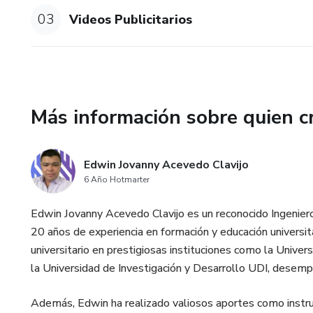
03
Videos Publicitarios
Aprende de manera práctica y e
calidad.
Desarrolla habilidades específ
desde redes sociales hasta ca
Más información sobre quien c
Accede a recursos y consejos e
mundo digital competitivo.
Edwin Jovanny Acevedo Clavijo
6 Año Hotmarter
¡Únete a este curso y conviér
CapCut!
Edwin Jovanny Acevedo Clavijo es un reconocido Ingenie
20 años de experiencia en formación y educación universit
Ventajas de aprender capcut
universitario en prestigiosas instituciones como la Unive
la Universidad de Investigación y Desarrollo UDI, desem
1.Accesibilidad: CapCut es una
dispositivos iOS y Android.
Además, Edwin ha realizado valiosos aportes como instruc