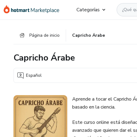
Ir
Ir
Ir
Categorías
al
a
al
contenido
la
pie
principal
página
de
Página de inicio
Capricho Árabe
de
página
pago
Capricho Árabe
Español
Aprende a tocar el Capricho Á
basado en la ciencia.
Este curso online está diseñad
avanzado que quieren dar el sal