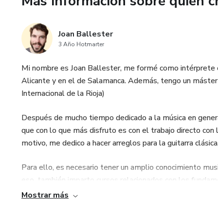
Más información sobre quien c
Joan Ballester
3 Año Hotmarter
Mi nombre es Joan Ballester, me formé como intérprete de
Alicante y en el de Salamanca. Además, tengo un máster 
Internacional de la Rioja)
Después de mucho tiempo dedicado a la música en general 
que con lo que más disfruto es con el trabajo directo con 
motivo, me dedico a hacer arreglos para la guitarra clásic
Para ello, es necesario tener un amplio conocimiento mus
eso, también imparto cursos relacionados con los fundame
fundamentos son imprescindibles para poder trabajar con p
Mostrar más