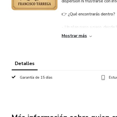
dispersión ni frustrarse con int
👉 ¿Qué encontrarás dentro?
- Un plan paso a paso, desde la
Mostrar más
- Sesiones de práctica cortas 
- Ejercicios técnicos para super
Detalles
- Consejos musicales y de inte
Garantía de 15 días
Estu
No necesitas ser profesional ni
deseo de conquistar una de las