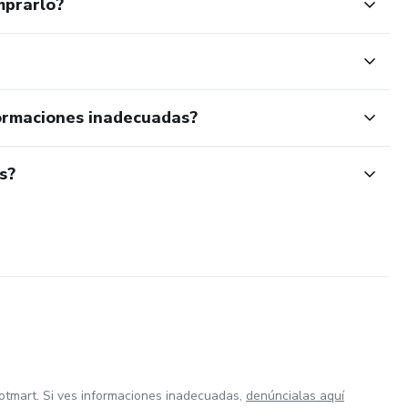
mprarlo?
ormaciones inadecuadas?
s?
otmart. Si ves informaciones inadecuadas,
denúncialas aquí