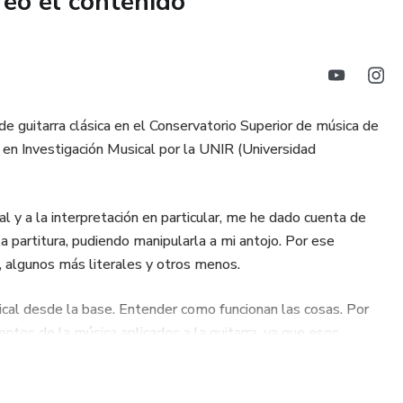
reó el contenido
 guitarra clásica en el Conservatorio Superior de música de
en Investigación Musical por la UNIR (Universidad
y a la interpretación en particular, me he dado cuenta de
la partitura, pudiendo manipularla a mi antojo. Por ese
a, algunos más literales y otros menos.
ical desde la base. Entender como funcionan las cosas. Por
ntos de la música aplicados a la guitarra, ya que esos
artituras, y para conocer en profundidad el instrumento.