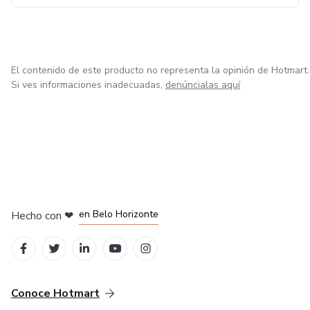
El contenido de este producto no representa la opinión de Hotmart.
Si ves informaciones inadecuadas,
denúncialas aquí
en Ciudad de México
en Bogotá
en Amsterdam
en Madrid
en Belo Horizonte
Hecho con
❤
Conoce Hotmart