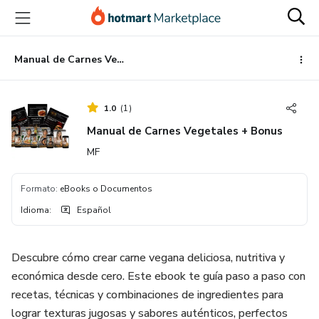
Ir
Ir
Ir
al
a
al
contenido
la
pie
principal
página
de
Manual de Carnes Vegetales + Bonus
de
página
pago
1.0
(
1
)
Manual de Carnes Vegetales + Bonus
MF
Formato
:
eBooks o Documentos
Idioma
:
Español
Descubre cómo crear carne vegana deliciosa, nutritiva y
económica desde cero. Este ebook te guía paso a paso con
recetas, técnicas y combinaciones de ingredientes para
lograr texturas jugosas y sabores auténticos, perfectos