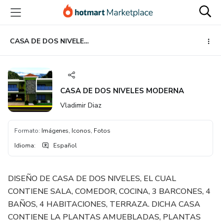
Ir
Ir
Ir
al
a
al
contenido
la
pie
principal
página
de
CASA DE DOS NIVELES MODERNA
de
página
pago
CASA DE DOS NIVELES MODERNA
Vladimir Diaz
Formato
:
Imágenes, Iconos, Fotos
Idioma
:
Español
DISEÑO DE CASA DE DOS NIVELES, EL CUAL
CONTIENE SALA, COMEDOR, COCINA, 3 BARCONES, 4
BAÑOS, 4 HABITACIONES, TERRAZA. DICHA CASA
CONTIENE LA PLANTAS AMUEBLADAS, PLANTAS