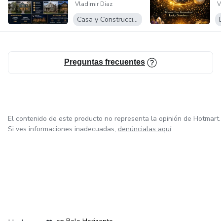
Vladimir Diaz
V
Transfor...
P
Casa y Construcción
Preguntas frecuentes
El contenido de este producto no representa la opinión de Hotmart.
Si ves informaciones inadecuadas,
denúncialas aquí
en Ciudad de México
en Bogotá
en Amsterdam
en Madrid