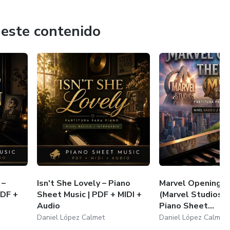
 este contenido
 –
Isn't She Lovely – Piano
Marvel Opening 
PDF +
Sheet Music | PDF + MIDI +
(Marvel Studios F
Audio
Piano Sheet...
Daniel López Calmet
Daniel López Calmet