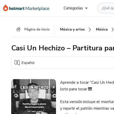
Ir
Ir
Ir
Categorías
al
a
al
contenido
la
pie
principal
página
de
Página de inicio
Música y artes
Música
de
página
pago
Casi Un Hechizo – Partitura pa
Español
Aprende a tocar “Casi Un Hechi
listo para tocar 🎹
Esta versión incluye el montu
y repetir el patrón mientras 