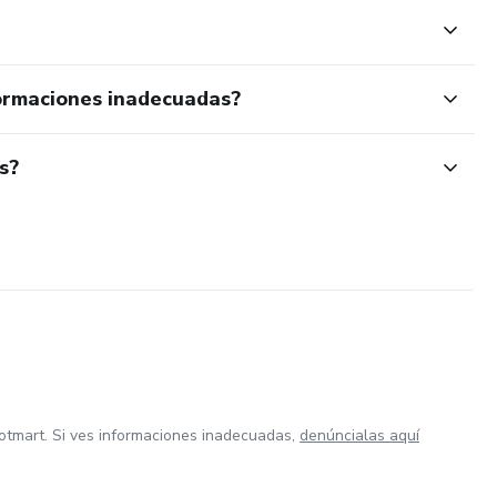
ormaciones inadecuadas?
s?
otmart. Si ves informaciones inadecuadas,
denúncialas aquí