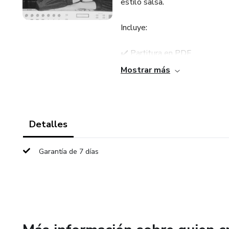
estilo salsa.
Incluye:
✔️ Partitura en PDF
Mostrar más
✔️ Archivo MIDI
✔️ Audio de referencia
Detalles
(todo en archivo ZIP)
Garantía de 7 días
Ideal para pianistas de nivel 