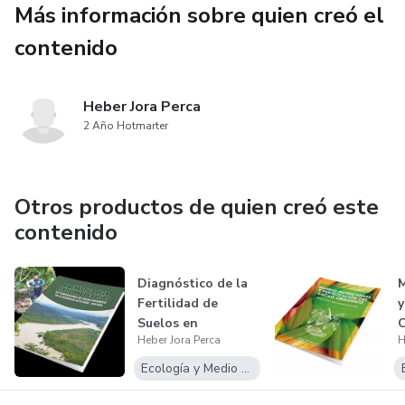
Más información sobre quien creó el
20 a 40 años). En los últimos 7 años se han identificado,
contenido
evaluado e implementado cinco parcelas Multilocalidades
con 13 materiales genéticos sobresalientes en el Alto
Beni, que permitirá a través del desempeño productivo y
Heber Jora Perca
ambiental ser la alternativa para renovar, rehabilitar y
2 Año Hotmarter
realizar nuevas siembras de cacao, bajo sistemas
agroforestales.
Otros productos de quien creó este
contenido
Diagnóstico de la
M
Fertilidad de
y
Suelos en
C
Heber Jora Perca
H
Plantaciones de
Ca...
Ecología y Medio Ambiente