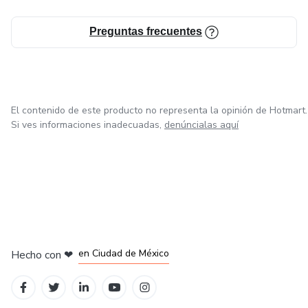
Preguntas frecuentes
El contenido de este producto no representa la opinión de Hotmart.
Si ves informaciones inadecuadas,
denúncialas aquí
en Bogotá
en Amsterdam
en Madrid
en Ciudad de México
Hecho con
❤
en Belo Horizonte