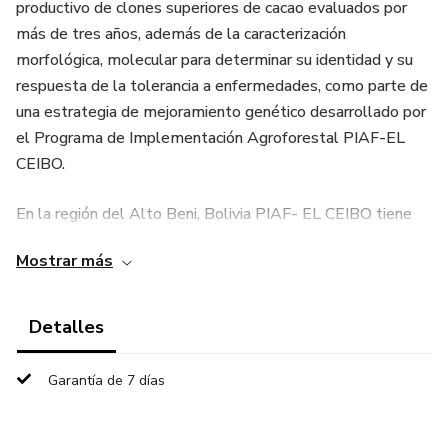
productivo de clones superiores de cacao evaluados por
más de tres años, además de la caracterización
morfológica, molecular para determinar su identidad y su
respuesta de la tolerancia a enfermedades, como parte de
una estrategia de mejoramiento genético desarrollado por
el Programa de Implementación Agroforestal PIAF-EL
CEIBO.
En la región del Alto Beni, Bolivia PIAF- EL CEIBO tiene
establecido un Banco de Germoplasma (BG) nacional e
Mostrar más
internacional de más de 150 materiales genéticos de
cacao entre foráneos, híbridos y silvestres denominados
“Cacao Nacional Boliviano”.
Detalles
PIAF-EL CEIBO desde los 80, viene trabajando en la
Garantía de 7 días
selección de materiales genéticos superiores, en base a la
Colección del Germoplasma de Cacao y los materiales
híbridos en campo de productores (cacaotales de más de