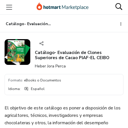
Ir
Ir
Ir
al
a
al
contenido
la
pie
principal
página
de
Catálogo- Evaluación de Clones Superiores de Cacao PIAF-EL CEIBO
de
página
pago
Catálogo- Evaluación de Clones
Superiores de Cacao PIAF-EL CEIBO
Heber Jora Perca
Formato
:
eBooks o Documentos
Idioma
:
Español
El objetivo de este catálogo es poner a disposición de los
agricultores, técnicos, investigadores y empresas
chocolateras y otros, la información del desempeño