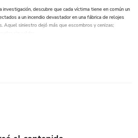
a investigación, descubre que cada víctima tiene en común un
ctados a un incendio devastador en una fábrica de relojes
. Aquel siniestro dejó más que escombros y cenizas;
eudas sin saldar.
s, el asesino parece estar siempre un paso adelante,
rrera contra el tiempo para desentrañar las conexiones entre
endio. Entre oscuros secretos familiares, venganzas enterradas
 opera como un fantasma, Clara deberá enfrentar no solo las
, sino también las de su propia historia.