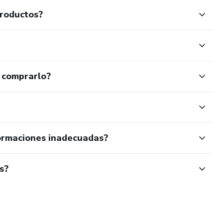
productos?
 comprarlo?
ormaciones inadecuadas?
s?