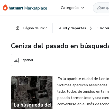
Ir
Ir
Ir
Categorías
al
a
al
contenido
la
pie
principal
página
de
Página de inicio
Salud y deportes
Fisiote
de
página
pago
Ceniza del pasado en búsqueda 
Español
En la apacible ciudad de Lent
víctimas aparecen asesinadas,
lado, todos detenidos en la m
pasado tormentoso y una carre
convertirse en el más desconc