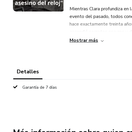
Mientras Clara profundiza en l
evento del pasado, todos cone
hace exactamente treinta años
escondió secretos oscuros y d
Mostrar más
Con cada tic-tac de los reloje
sumergiendo a Clara en una ca
las víctimas y el fatídico inc
y la sombra de un asesino que
Detalles
cenizas del pasado de la ciudad
Garantía de 7 días