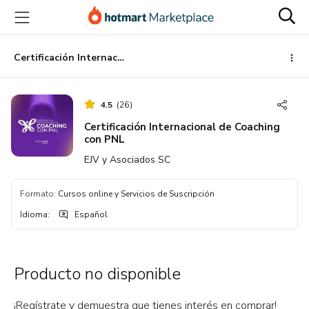
Ir
Ir
Ir
al
a
al
contenido
la
pie
principal
página
de
Certificación Internacional de Coaching con PNL
de
página
pago
4.5
(
26
)
Certificación Internacional de Coaching
con PNL
EJV y Asociados SC
Formato
:
Cursos online y Servicios de Suscripción
Idioma
:
Español
Producto no disponible
¡Regístrate y demuestra que tienes interés en comprar!