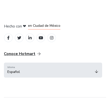
en Bogotá
en Amsterdam
en Madrid
en Ciudad de México
Hecho con
❤
en Belo Horizonte
Conoce Hotmart
Idioma
Español