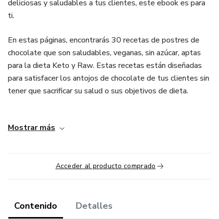
deliciosas y saludables a tus clientes, este ebook es para
ti.
En estas páginas, encontrarás 30 recetas de postres de
chocolate que son saludables, veganas, sin azúcar, aptas
para la dieta Keto y Raw. Estas recetas están diseñadas
para satisfacer los antojos de chocolate de tus clientes sin
tener que sacrificar su salud o sus objetivos de dieta.
Sabemos que como emprendedor, es importante ofrecer
Mostrar más
opciones que sean sabrosas, pero también saludables. Con
este ebook, puedes estar seguro de que tus clientes
disfrutarán de la deliciosa indulgencia del chocolate sin
comprometer su bienestar.
Acceder al producto comprado
Encontrarás una amplia variedad de recetas, desde
brownies hasta trufas, desde tartas hasta barras de
Contenido
Detalles
chocolate crudo. Todas las recetas han sido