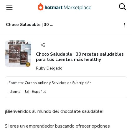
Ir
Ir
Ir
al
a
al
contenido
la
pie
principal
página
de
Choco Saludable | 30 recetas saludables para tus clientes más healthy
de
página
pago
Choco Saludable | 30 recetas saludables
para tus clientes más healthy
Ruby Delgado
Formato
:
Cursos online y Servicios de Suscripción
Idioma
:
Español
¡Bienvenidos al mundo del chocolate saludable!
Si eres un emprendedor buscando ofrecer opciones