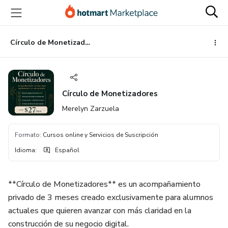
Ir
Ir
Ir
al
a
al
contenido
la
pie
principal
página
de
Círculo de Monetizadores
de
página
pago
Círculo de Monetizadores
Merelyn Zarzuela
Formato
:
Cursos online y Servicios de Suscripción
Idioma
:
Español
**Círculo de Monetizadores** es un acompañamiento
privado de 3 meses creado exclusivamente para alumnos
actuales que quieren avanzar con más claridad en la
construcción de su negocio digital.