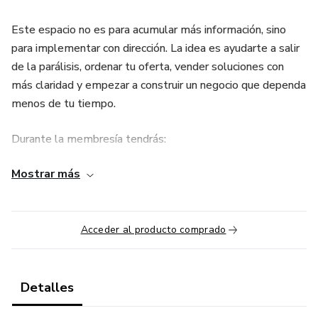
Este espacio no es para acumular más información, sino
para implementar con dirección. La idea es ayudarte a salir
de la parálisis, ordenar tu oferta, vender soluciones con
más claridad y empezar a construir un negocio que dependa
menos de tu tiempo.
Durante la membresía tendrás:
Mostrar más
* Reunión grupal semanal en vivo.
* Resolución de dudas en tiempo real.
Acceder al producto comprado
* Grupo privado de soporte y seguimiento.
* Materiales de apoyo en video o PDF cuando sea
Detalles
necesario.