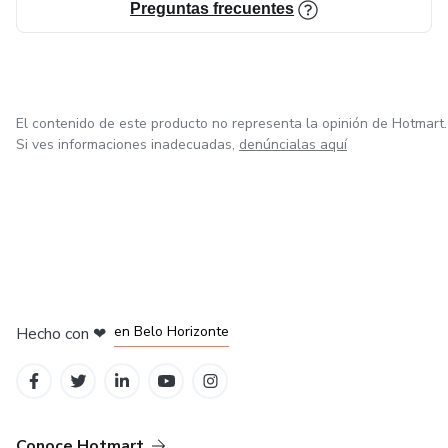
Preguntas frecuentes
El contenido de este producto no representa la opinión de Hotmart.
Si ves informaciones inadecuadas,
denúncialas aquí
en Ciudad de México
en Bogotá
en Amsterdam
en Madrid
en Belo Horizonte
Hecho con
❤
Conoce Hotmart