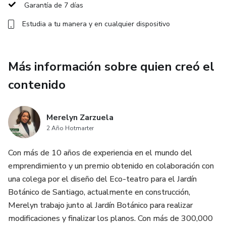
Garantía de 7 días
* Dirección práctica según la etapa de tu negocio.
Estudia a tu manera y en cualquier dispositivo
* Acompañamiento durante 3 meses.
Cada semana podrás llevar tus preguntas, bloqueos o
Más información sobre quien creó el
situaciones específicas para recibir claridad sobre qué hacer,
contenido
qué ajustar y cuál es el siguiente paso para avanzar.
Trabajaremos temas como digitalización de negocio,
Merelyn Zarzuela
creación de ofertas, venta de soluciones, membresías,
2 Año Hotmarter
contenido orgánico, seguimiento de prospectos y
Con más de 10 años de experiencia en el mundo del
estructura digital.
emprendimiento y un premio obtenido en colaboración con
Este acompañamiento es exclusivo para alumnos actuales
una colega por el diseño del Eco-teatro para el Jardín
y tiene un precio simbólico de **$27 dólares mensuales**.
Botánico de Santiago, actualmente en construcción,
Merelyn trabajo junto al Jardín Botánico para realizar
Si tienes una idea, producto, servicio o negocio con
modificaciones y finalizar los planos. Con más de 300,000