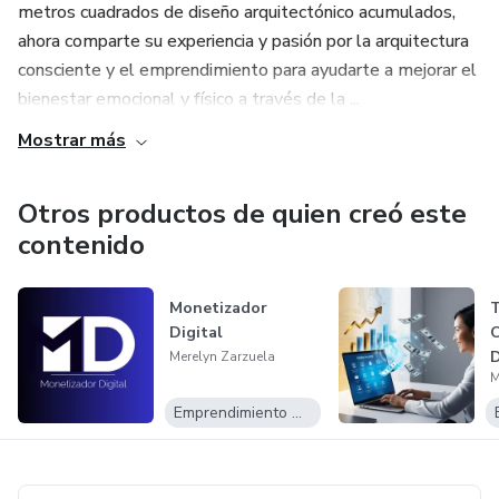
potencial, pero necesitas dirección para avanzar, este
metros cuadrados de diseño arquitectónico acumulados,
espacio es para ti.
ahora comparte su experiencia y pasión por la arquitectura
consciente y el emprendimiento para ayudarte a mejorar el
bienestar emocional y físico a través de la ...
Mostrar más
Otros productos de quien creó este
contenido
Monetizador
T
Digital
C
D
Merelyn Zarzuela
M
Emprendimiento Digital