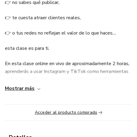
👉 no sabes qué publicar,
👉 te cuesta atraer clientes reales,
👉 o tus redes no reflejan el valor de lo que haces…
esta clase es para ti.
En esta clase online en vivo de aproximadamente 2 horas,
aprenderás a usar Instagram y TikTok como herramientas
reales de venta, incluso si no te gusta exponerte o si
sientes que “no eres buena para las redes”.
Mostrar más
💡 ¿QUÉ APRENDERÁS?
Acceder al producto comprado
✔️ Cómo crear contenido que atraiga CLIENTES, no solo
likes