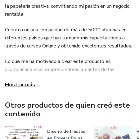
la papelería creativa, convirtiendo mi pasión en un negocio
creativa, con más de 4 años de experiencia usando
rentable.
Instagram y TikTok para vender productos personalizados
y cursos online.
Cuento con una comunidad de más de 5000 alumnas en
diferentes países que han tomado mis capacitaciones a
No te voy a enseñar teoría ni fórmulas copiadas.
través de cursos Online y obtenido excelentes resultados.
Te voy a enseñar lo que yo aplico, lo que me ha funcionado
Lo que me ha motivado a crear este producto es
y lo que hoy enseño a cientos de alumnas creativas que
acompañar a esas emprendedoras amantes de las
quieren convertir su talento en ingresos.
manualidades y las fiestas que adquieren la silhouette
Mostrar más
🚀 ¿QUÉ LOGRARÁS CON ESTA CLASE?
cameo como una aliada para crear sus propios negocios de
Papelería Creativa. Sé que muchas no tienen conocimiento
✔️ Saber qué tipo de contenido sí vende en Instagram y
del tema y es por ello que con esta capacitación las guío y
Otros productos de quien creó este
TikTok
apoyo en todo su proceso de aprendizaje.
contenido
✔️ Dejar de publicar “por publicar” y empezar a hacerlo con
Estoy comprometida en compartir mis conocimientos y
Diseño de Fiestas
V
intención de venta
ayudar a otros a alcanzar el éxito en este apasionante
en Powert Point
V