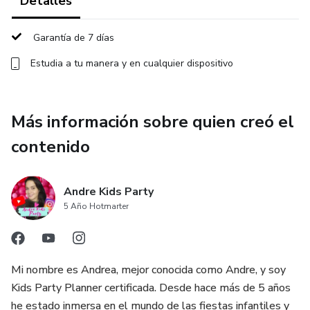
Detalles
✔️ Ideas claras de contenido para vender productos
creativos y personalizados
Garantía de 7 días
✔️ Qué tipo de videos funcionan en Instagram y TikTok
Estudia a tu manera y en cualquier dispositivo
para tu nicho
✔️ Cómo conectar con tu público ideal
Más información sobre quien creó el
contenido
✔️ Cómo usar las redes de forma orgánica y constante, sin
estrés
Andre Kids Party
✔️ Cómo llevar a las personas desde tus redes a
5 Año Hotmarter
WhatsApp para cerrar ventas
✔️ La importancia de tener un catálogo en WhatsApp y
Mi nombre es Andrea, mejor conocida como Andre, y soy
cómo usarlo estratégicamente
Kids Party Planner certificada. Desde hace más de 5 años
he estado inmersa en el mundo de las fiestas infantiles y
Soy Andrea, creadora de contenido y emprendedora