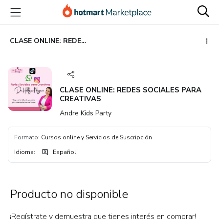
Ir
Ir
Ir
al
a
al
contenido
la
pie
principal
página
de
CLASE ONLINE: REDES SOCIALES PARA CREATIVAS
de
página
pago
CLASE ONLINE: REDES SOCIALES PARA
CREATIVAS
Andre Kids Party
Formato
:
Cursos online y Servicios de Suscripción
Idioma
:
Español
Producto no disponible
¡Regístrate y demuestra que tienes interés en comprar!