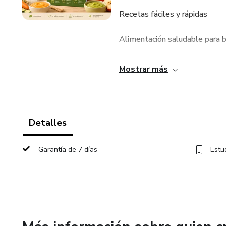
Recetas fáciles y rápidas
Alimentación saludable para 
Ideas nutritivas y variadas
Mostrar más
Snacks y comidas caseras
Consejos prácticos para mam
Detalles
Perfecto para mamás que desea
Garantía de 7 días
Estu
complicaciones 💕