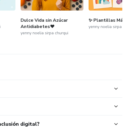
Dulce Vida sin Azúcar
✨ Plantillas Mági
Antidiabetes❤️
i
yenny noelia sirpa ch
yenny noelia sirpa churqui
clusión digital?