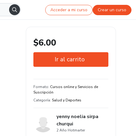
Acceder a mi curso
Crear un curso
$6.00
Ir al carrito
Garantía de 7 días
Estudia a tu manera y en cualquier
Formato
:
Cursos online y Servicios de
dispositivo
Suscripción
Categoría
:
Salud y Deportes
yenny noelia sirpa
churqui
2 Año Hotmarter