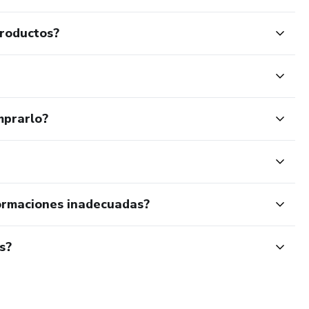
productos?
mprarlo?
ormaciones inadecuadas?
s?