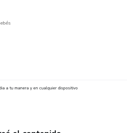
bebés
ás
n alimentar a sus bebés de forma rica, sana y sin
dia a tu manera y en cualquier dispositivo