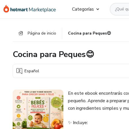
Ir
Ir
Ir
Categorías
al
a
al
contenido
la
pie
principal
página
de
Página de inicio
Cocina para Peques😊
de
página
pago
Cocina para Peques😊
Español
En este ebook encontrarás com
pequeño. Aprende a preparar p
con ingredientes simples y m
✨ Incluye: