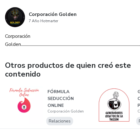
Corporación Golden
7 Año Hotmarter
Corporación
Golden......................................................................................................................................
Otros productos de quien creó este
contenido
FÓRMULA
SEDUCCIÓN
O
ONLINE
P
Corporación Golden
C
Relaciones