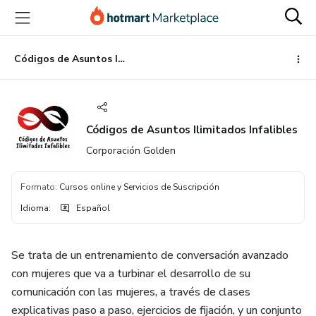
Ir
Ir
Ir
al
a
al
contenido
la
pie
principal
página
de
Códigos de Asuntos Ilimitados Infalibles
de
página
pago
Códigos de Asuntos Ilimitados Infalibles
Corporación Golden
Formato
:
Cursos online y Servicios de Suscripción
Idioma
:
Español
Se trata de un entrenamiento de conversación avanzado
con mujeres que va a turbinar el desarrollo de su
comunicación con las mujeres, a través de clases
explicativas paso a paso, ejercicios de fijación, y un conjunto