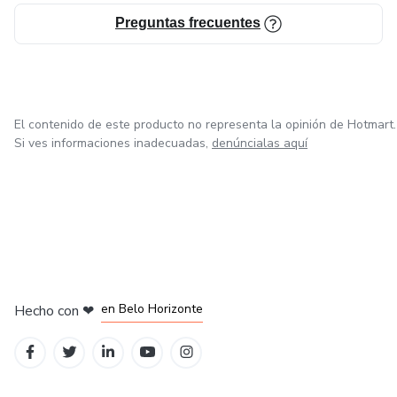
Preguntas frecuentes
El contenido de este producto no representa la opinión de Hotmart.
Si ves informaciones inadecuadas,
denúncialas aquí
en Ciudad de México
en Bogotá
en Amsterdam
en Madrid
en Belo Horizonte
Hecho con
❤