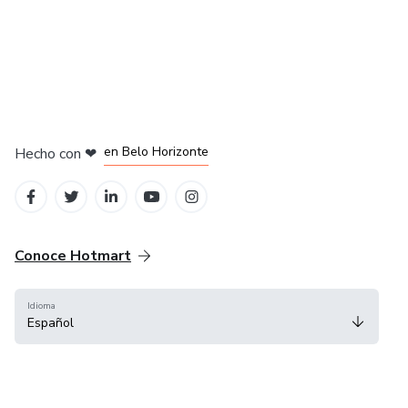
en Ciudad de México
en Bogotá
en Amsterdam
en Madrid
en Belo Horizonte
Hecho con
❤
Conoce Hotmart
Idioma
Español