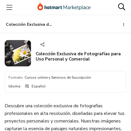
Ir
Ir
Ir
al
a
al
contenido
la
pie
principal
página
de
Colección Exclusiva de Fotografías para Uso Personal y Comercial
de
página
pago
Colección Exclusiva de Fotografías para
Uso Personal y Comercial
Formato
:
Cursos online y Servicios de Suscripción
Idioma
:
Español
Descubre una colección exclusiva de fotografías
profesionales en alta resolución, diseñadas para elevar tus
proyectos personales y comerciales. Nuestras imágenes
capturan la esencia de paisajes naturales impresionantes,