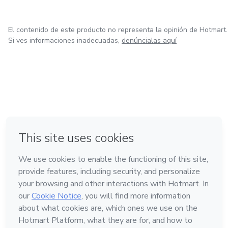
El contenido de este producto no representa la opinión de Hotmart.
Si ves informaciones inadecuadas,
denúncialas aquí
en Ciudad de México
en Bogotá
en Amsterdam
en Madrid
en Belo Horizonte
Hecho con
❤
Conoce Hotmart
Idioma