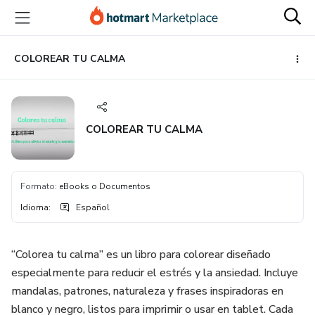
Ir
Ir
Ir
al
a
al
contenido
la
pie
principal
página
de
COLOREAR TU CALMA
de
página
pago
COLOREAR TU CALMA
Formato
:
eBooks o Documentos
Idioma
:
Español
“Colorea tu calma” es un libro para colorear diseñado
especialmente para reducir el estrés y la ansiedad. Incluye
mandalas, patrones, naturaleza y frases inspiradoras en
blanco y negro, listos para imprimir o usar en tablet. Cada