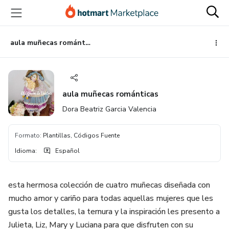
Ir
Ir
Ir
al
a
al
contenido
la
pie
principal
página
de
aula muñecas románticas
de
página
pago
aula muñecas románticas
Dora Beatriz Garcia Valencia
Formato
:
Plantillas, Códigos Fuente
Idioma
:
Español
esta hermosa colección de cuatro muñecas diseñada con
mucho amor y cariño para todas aquellas mujeres que les
gusta los detalles, la ternura y la inspiración les presento a
Julieta, Liz, Mary y Luciana para que disfruten con su