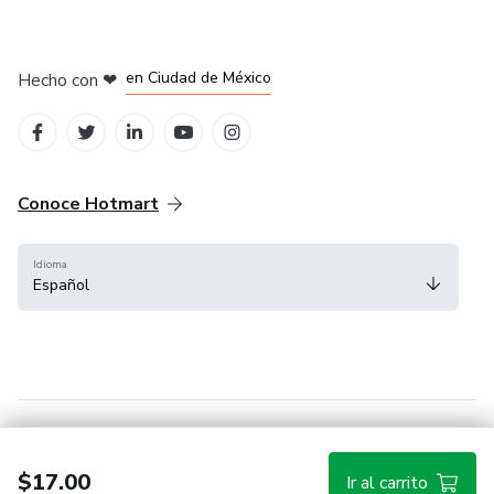
en Bogotá
en Amsterdam
en Madrid
en Ciudad de México
Hecho con
❤
en Belo Horizonte
Conoce Hotmart
Idioma
Español
FAQ
Términos
Privacidad
Cookies
$17.00
Ir al carrito