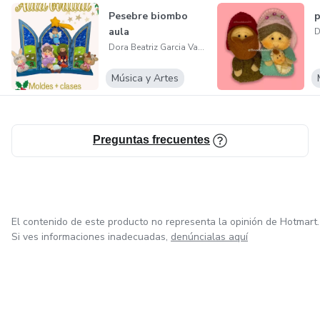
Pesebre biombo
p
Taller y academia de manualidades, venta de moldería,
aula
telas, botones americanos, ojos, narices, algodón siliconado
Dora Beatriz Garcia Valencia
y todo lo relacionado para patchwork y muñecos. despacho
a cualquier ciudad. clases permanentes.
Música y Artes
Información general
Preguntas frecuentes
Academia de manualidades, clases de patchwork, muñecos
de trapo, pintura contry, muñecos navideños y lencería para
el hogar.
El contenido de este producto no representa la opinión de Hotmart.
Si ves informaciones inadecuadas,
denúncialas aquí