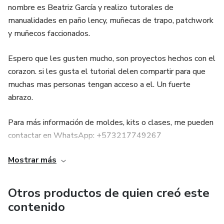
nombre es Beatriz García y realizo tutorales de
manualidades en paño lency, muñecas de trapo, patchwork
y muñecos faccionados.
Espero que les gusten mucho, son proyectos hechos con el
corazon. si les gusta el tutorial delen compartir para que
muchas mas personas tengan acceso a el. Un fuerte
abrazo.
Para más información de moldes, kits o clases, me pueden
contactar en WhatsApp: +573217749267
Mostrar más
Taller de manualidades, muñecos navideños, decoración
navideña, patchwork.
Otros productos de quien creó este
Venta de telas y botones americanos, para patchwork y
contenido
muñecos.