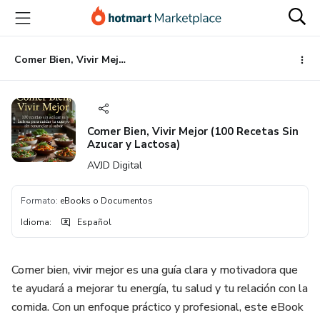
Ir
Ir
Ir
al
a
al
contenido
la
pie
principal
página
de
Comer Bien, Vivir Mejor (100 Recetas Sin Azucar y Lactosa)
de
página
pago
Comer Bien, Vivir Mejor (100 Recetas Sin
Azucar y Lactosa)
AVJD Digital
Formato
:
eBooks o Documentos
Idioma
:
Español
Comer bien, vivir mejor es una guía clara y motivadora que
te ayudará a mejorar tu energía, tu salud y tu relación con la
comida. Con un enfoque práctico y profesional, este eBook