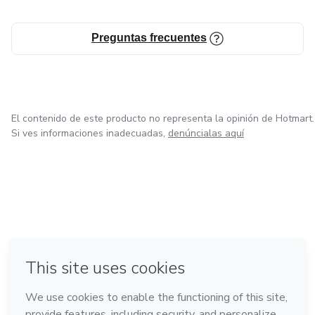
Preguntas frecuentes
El contenido de este producto no representa la opinión de Hotmart.
Si ves informaciones inadecuadas,
denúncialas aquí
en Ciudad de México
en Bogotá
en Amsterdam
en Madrid
en Belo Horizonte
Hecho con
❤