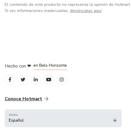
El contenido de este producto no representa la opinión de Hotmart.
Si ves informaciones inadecuadas,
denúncialas aquí
en Ciudad de México
en Bogotá
en Amsterdam
en Madrid
en Belo Horizonte
Hecho con
❤
Conoce Hotmart
Idioma
Español