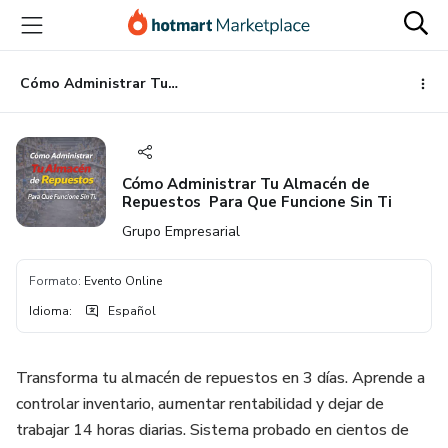
Ir
Ir
Ir
al
a
al
contenido
la
pie
principal
página
de
Cómo Administrar Tu Almacén de Repuestos Para Que Funcione Sin Ti
de
página
pago
Cómo Administrar Tu Almacén de
Repuestos Para Que Funcione Sin Ti
Grupo Empresarial
Formato
:
Evento Online
Idioma
:
Español
Transforma tu almacén de repuestos en 3 días. Aprende a
controlar inventario, aumentar rentabilidad y dejar de
trabajar 14 horas diarias. Sistema probado en cientos de