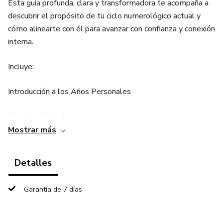
Esta guía profunda, clara y transformadora te acompaña a
descubrir el propósito de tu ciclo numerológico actual y
cómo alinearte con él para avanzar con confianza y conexión
interna.
Incluye:
Introducción a los Años Personales
Cálculo fácil y rápido
Mostrar más
Significado profundo de tu año
Detalles
Afirmaciones, ritual de apertura y guía mes a mes
Garantía de 7 días
BONUS exclusivo: Planificador mensual imprimible para
integrar todo lo aprendido.