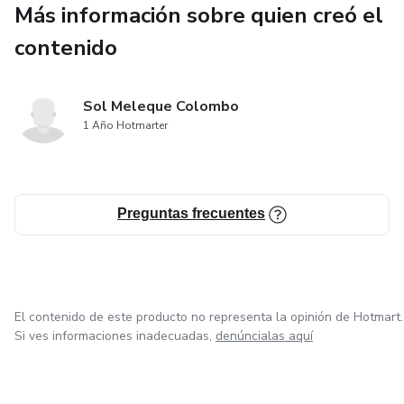
Ideal para quienes sienten que nada es casualidad… y
Más información sobre quien creó el
quieren vivir con sentido.
contenido
*Este producto es digital y se entrega automáticamente.
Solo se aceptan reembolsos en caso de error técnico
Sol Meleque Colombo
comprobado.*
1 Año Hotmarter
Preguntas frecuentes
El contenido de este producto no representa la opinión de Hotmart.
Si ves informaciones inadecuadas,
denúncialas aquí