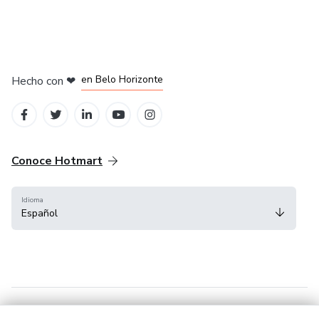
en Ciudad de México
en Bogotá
en Amsterdam
en Madrid
en Belo Horizonte
Hecho con
❤
Conoce Hotmart
Idioma
Español