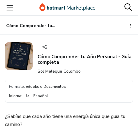
Ir
Ir
Ir
al
a
al
contenido
la
pie
principal
página
de
Cómo Comprender tu Año Personal - Guía completa
de
página
pago
Cómo Comprender tu Año Personal - Guía
completa
Sol Meleque Colombo
Formato
:
eBooks o Documentos
Idioma
:
Español
¿Sabías que cada año tiene una energía única que guía tu
camino?