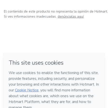
El contenido de este producto no representa la opinión de Hotmart.
Si ves informaciones inadecuadas,
denúncialas aquí
en Bogotá
en Amsterdam
en Madrid
en Ciudad de México
Hecho con
❤
en Belo Horizonte
Conoce Hotmart
Idioma
Español