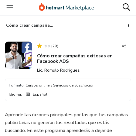
Ir
Ir
Ir
al
a
al
contenido
la
pie
principal
página
de
Cómo crear campañas exitosas en Facebook ADS
de
página
pago
3.3
(
29
)
Cómo crear campañas exitosas en
Facebook ADS
Lic. Romulo Rodriguez
Formato
:
Cursos online y Servicios de Suscripción
Idioma
:
Español
Aprende las razones principales por las que tus campañas
publicitarias no generan los resultados que estás
buscando. En este programa aprenderás a dejar de