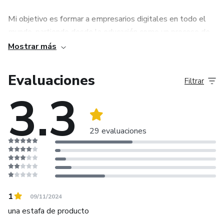
Mi objetivo es formar a empresarios digitales en todo el
mundo, partiendo desde la educación como un proceso de
transformación y no un mecanismo informativo.
Mostrar más
Instagram: @licromulorodriguez
Evaluaciones
Filtrar
3.3
Facebook: @licromulorodriguez
Te enseño a crear tu Agencia de Marketing Digital y que te
29 evaluaciones
conviertas en un empresario del mundo online. ¡Bienvenido!
1
09/11/2024
una estafa de producto