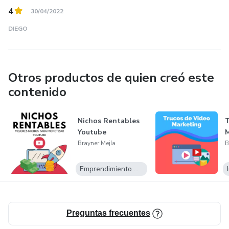
4
30/04/2022
DIEGO
Otros productos de quien creó este
contenido
Nichos Rentables
T
Youtube
M
Brayner Mejía
B
Emprendimiento Digital
Preguntas frecuentes