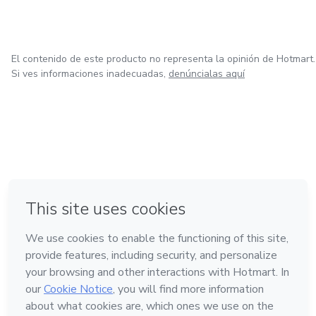
El contenido de este producto no representa la opinión de Hotmart.
Si ves informaciones inadecuadas,
denúncialas aquí
en Ciudad de México
en Bogotá
en Amsterdam
en Madrid
en Belo Horizonte
Hecho con
❤
Conoce Hotmart