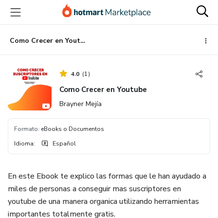
Ir
Ir
Ir
al
a
al
contenido
la
pie
principal
página
de
Como Crecer en Youtube
de
página
pago
4.0
(
1
)
Como Crecer en Youtube
Brayner Mejía
Formato
:
eBooks o Documentos
Idioma
:
Español
En este Ebook te explico las formas que le han ayudado a
miles de personas a conseguir mas suscriptores en
youtube de una manera organica utilizando herramientas
importantes totalmente gratis.