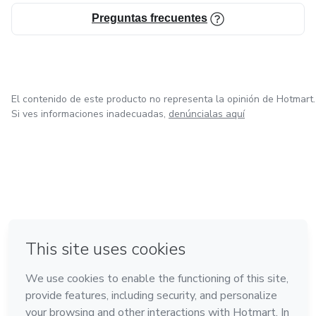
Preguntas frecuentes
El contenido de este producto no representa la opinión de Hotmart.
Si ves informaciones inadecuadas,
denúncialas aquí
en Ciudad de México
en Bogotá
en Amsterdam
en Madrid
en Belo Horizonte
Hecho con
❤