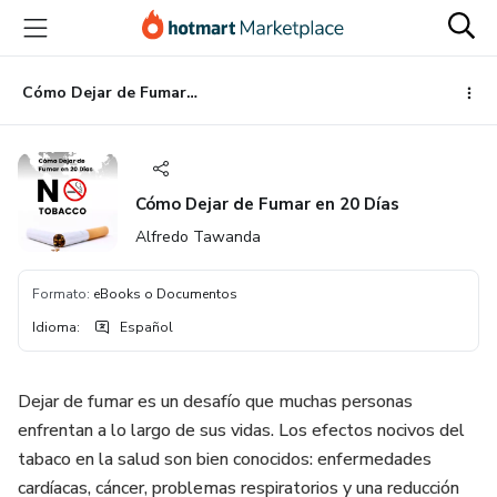
Ir
Ir
Ir
al
a
al
contenido
la
pie
principal
página
de
Cómo Dejar de Fumar en 20 Días
de
página
pago
Cómo Dejar de Fumar en 20 Días
Alfredo Tawanda
Formato
:
eBooks o Documentos
Idioma
:
Español
Dejar de fumar es un desafío que muchas personas
enfrentan a lo largo de sus vidas. Los efectos nocivos del
tabaco en la salud son bien conocidos: enfermedades
cardíacas, cáncer, problemas respiratorios y una reducción