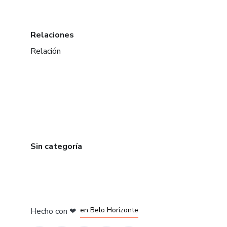
Relaciones
Relación
Sin categoría
en Ciudad de México
en Bogotá
en Amsterdam
en Madrid
en Belo Horizonte
Hecho con
❤