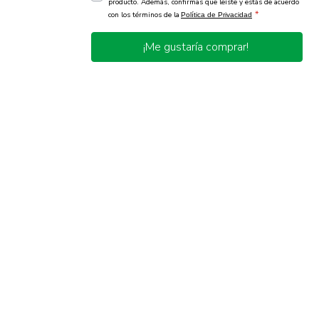
producto. Además, confirmas que leíste y estás de acuerdo
*
con los términos de la
Política de Privacidad
¡Me gustaría comprar!