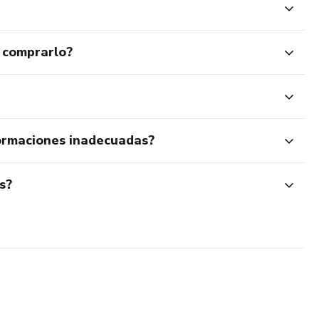
 comprarlo?
ormaciones inadecuadas?
s?