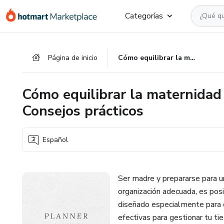
Ir
Ir
Ir
Categorías
al
a
al
contenido
la
pie
principal
página
de
Página de inicio
Cómo equilibrar la maternidad y el estudio para opositores: Consejos prácticos
de
página
pago
Cómo equilibrar la maternidad 
Consejos prácticos
Español
Ser madre y prepararse para u
organización adecuada, es posi
diseñado especialmente para 
efectivas para gestionar tu ti