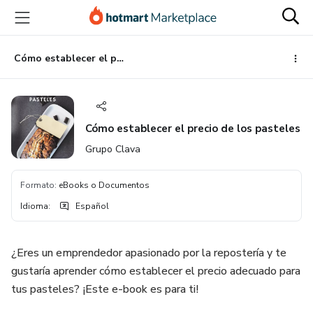
Ir
Ir
Ir
al
a
al
contenido
la
pie
principal
página
de
Cómo establecer el precio de los pasteles
de
página
pago
Cómo establecer el precio de los pasteles
Grupo Clava
Formato
:
eBooks o Documentos
Idioma
:
Español
¿Eres un emprendedor apasionado por la repostería y te
gustaría aprender cómo establecer el precio adecuado para
tus pasteles? ¡Este e-book es para ti!