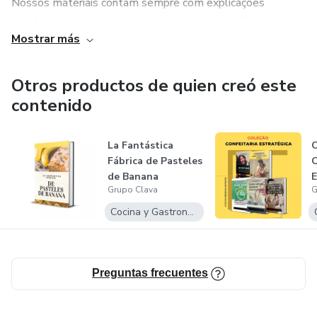
Nossos materiais contam sempre com explicações
aprofundadas a respeito dos temas em questão e uma
Mostrar más
estratégia que permita ao leitor aplicar no seu próprio
negócio, de preferência, de maneira simples, mas
totalmente profissional.
Otros productos de quien creó este
contenido
La Fantástica
C
Fábrica de Pasteles
C
de Banana
E
Grupo Clava
G
Cocina y Gastronomía
Preguntas frecuentes