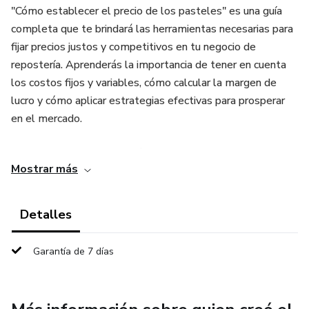
"Cómo establecer el precio de los pasteles" es una guía
completa que te brindará las herramientas necesarias para
fijar precios justos y competitivos en tu negocio de
repostería. Aprenderás la importancia de tener en cuenta
los costos fijos y variables, cómo calcular la margen de
lucro y cómo aplicar estrategias efectivas para prosperar
en el mercado.
En este e-book, encontrarás explicaciones claras y
Mostrar más
ejemplos prácticos que te ayudarán a comprender cómo
los precios de venta pueden influir en la atracción de
clientes y en el crecimiento de tu negocio. Además,
Detalles
descubrirás métodos sencillos y más sofisticados para
calcular los precios, para que puedas elegir la opción que
Garantía de 7 días
mejor se adapte a tus necesidades y estrategia.
No importa si eres un principiante en el mundo de la