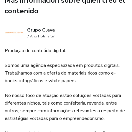
Más información sobre quien creó el
repostería o si ya tienes experiencia en el rubro, "Cómo
establecer el precio de los pasteles" te proporcionará los
contenido
conocimientos y consejos necesarios para optimizar tu
estrategia de precios y llevar tu negocio al siguiente nivel.
Grupo Clava
7 Año Hotmarter
¡No pierdas esta oportunidad de mejorar tus habilidades y
alcanzar el éxito en tu negocio de pasteles! Obtén tu copia
Produção de conteúdo digital.
de "Cómo establecer el precio de los pasteles" ahora y
comienza a tomar decisiones financieras más acertadas
Somos uma agência especializada em produtos digitais.
para tu emprendimiento.
Trabalhamos com a oferta de materiais ricos como e-
books, infográficos e white papers.
No nosso foco de atuação estão soluções voltadas para
diferentes nichos, tais como confeitaria, revenda, entre
outros, sempre com informações relevantes a respeito de
estratégias voltadas para o empreendedorismo.