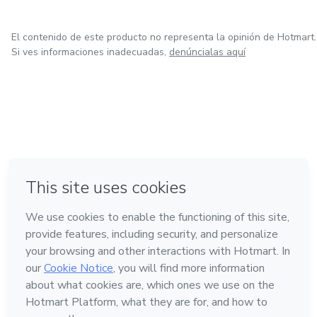
El contenido de este producto no representa la opinión de Hotmart.
Si ves informaciones inadecuadas,
denúncialas aquí
en Bogotá
en Amsterdam
en Madrid
en Ciudad de México
Hecho con
❤
en Belo Horizonte
Conoce Hotmart
Idioma