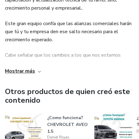
capacitación y actualización técnica de tu ramo; sino,
crecimiento personal y empresarial..
Este gran equipo confía que las alianzas comerciales harán
que tú y tu empresa den ese salto necesario para el
crecimiento esperado.
Cabe señalar que los cambios a los que nos estamos
enfrentando actualmente, debes verlos como la
Mostrar más
oportunidad para tu evolución; es decir, es el reto que
tanto estabas esperando para salir de ese circulo de
confort y ahora ; tomar acción en todas las actividades
Otros productos de quien creó este
necesarias para cumplir tus objetivos.
contenido
Es por ello que la comunidad, te tiende la mano y en
¿Como funciona?
¿
conjunto con un gran equipo de profesionales; haremos que
CHEVROLET AVEO
tus sueños se vuelvan realidad y puedas vivirlos en poco
1.5
D
tiempo.
Daniel Rojas