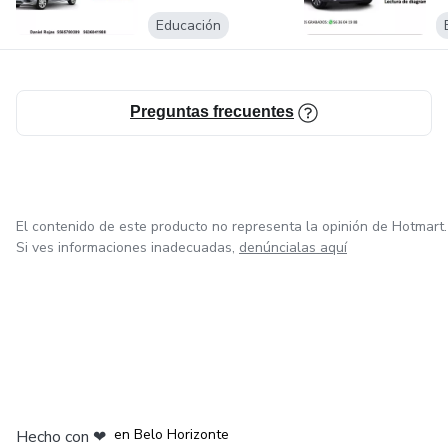
Educación
Es importante recordar que tomar acción depende de ti
para lograr tus metas, solo es cuestión de hacerlo realidad.
BIENVENID@ AL GRAN RETO.
Preguntas frecuentes
Atentamente
Daniel Rojas
El contenido de este producto no representa la opinión de Hotmart.
Si ves informaciones inadecuadas,
denúncialas aquí
en Ciudad de México
en Bogotá
en Amsterdam
en Madrid
en Belo Horizonte
Hecho con
❤