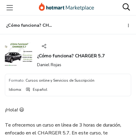
Ir
Ir
Ir
al
a
al
contenido
la
pie
principal
página
de
¿Cómo funciona? CHARGER 5.7
de
página
pago
¿Cómo funciona? CHARGER 5.7
Daniel Rojas
Formato
:
Cursos online y Servicios de Suscripción
Idioma
:
Español
¡Hola! 😃
Te ofrecemos un curso en línea de 3 horas de duración,
enfocado en el CHARGER 5.7. En este curso, te