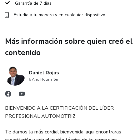
¡Al concluir tu capacitación se te emite un certificado de los
Garantía de 7 días
conocimientos adquiridos!
Estudia a tu manera y en cualquier dispositivo
Además, tenemos 98% de información del parque
vehicular en México🚘
Más información sobre quien creó el
Si en algún momento requieres apoyo, cuentas con nuestro
contenido
equipo 👨💻
Siempre a un precio preferencial. ✅ CURSOS GRABADOS
Daniel Rojas
6 Año Hotmarter
56 36 04 19 88
BIENVENIDO A LA CERTIFICACIÓN DEL LÍDER
PROFESIONAL AUTOMOTRIZ
Te damos la más cordial bienvenida, aquí encontraras