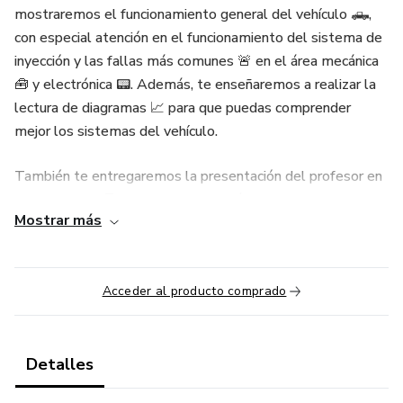
mostraremos el funcionamiento general del vehículo 🛻,
con especial atención en el funcionamiento del sistema de
inyección y las fallas más comunes 🚨 en el área mecánica
🧰 y electrónica 📟. Además, te enseñaremos a realizar la
lectura de diagramas 📈 para que puedas comprender
mejor los sistemas del vehículo.
También te entregaremos la presentación del profesor en
formato PDF 📑 y los diagramas más utilizados en el ECM,
Mostrar más
caja de fusibles y relés, para que puedas tener a mano la
información necesaria para reparar el vehículo 🛠️.
Aumenta tus habilidades en mecánica automotriz con este
Acceder al producto comprado
curso, donde podrás aprender de manera práctica y
eficiente. ¡Inscríbete ahora y aumenta tu conocimiento
técnico en el CHARGER 5.7!
Detalles